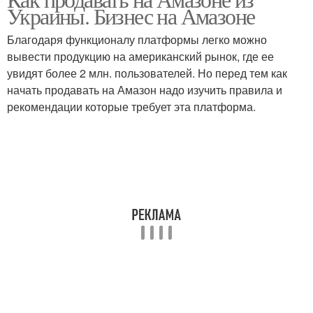
Практики про амазон
Книжный бизнес
Украины. Бизнес на Амазоне
Благодаря функционалу платформы легко можно
вывести продукцию на американский рынок, где ее
увидят более 2 млн. пользователей. Но перед тем как
Книги на амазоне
Книги на амазон
начать продавать на Амазон надо изучить правила и
рекомендации которые требует эта платформа.
Перепродажа на амазон
Амазон для продавцов
Бизнес на амазон
Бренд на амазоне