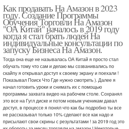
Как продавать На Амазон в 2023
году. Создание Программы
Обучения Торговли На Амазон
"ОА Китай" началось в 2019 году
когда я стал брать людей На
индивидуальные консультации по
запуску Бизнеса На Амазон.
Тогда она еще не называлась ОА Китай я просто стал
обучать тому что сам и делаю мы созванивались по
скайпу я открывал доступ к своему экрану и поехали !
Показывал Поиск Что Где нужно смотреть ). Далее я
начал готовить уроки и снимать их с помощью
программы захвата видео на рабочем столе. Сохранял
это все на Гугл диске и потом новым ученикам давал
доступ, в процессе я понял что как бы подробно ты все
не рассказывал только 10% сделают все как надо и
присылают свои скрины с результатами ! за 2019 год это
их обороты за месяц торговли на амазон ! Некоторые