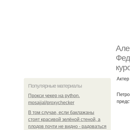
Але
Фед
кур
Актер
Популярные материалы
Петро
Прокси чекер на python.
предс
mosajjal/proxychecker
В том случае, если баклажаны
стоят красивой зелёной стеной, а
плодов почти не видно - радоваться