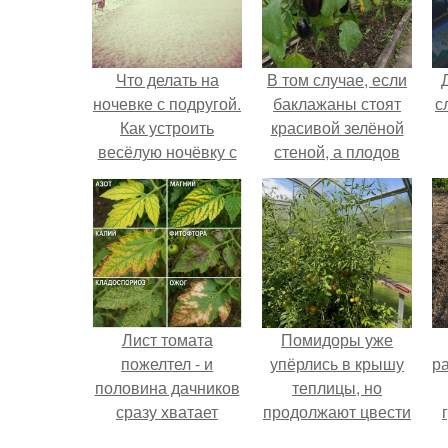
Что делать на
В том случае, если
ночевке с подругой.
баклажаны стоят
с
Как устроить
красивой зелёной
весёлую ночёвку с
стеной, а плодов
подружками
почти не видно -
радоваться тут
нечему.
Лист томата
Помидоры уже
пожелтел - и
упёрлись в крышу
р
половина дачников
теплицы, но
сразу хватает
продолжают цвести
удобрение.
как сумасшедшие?