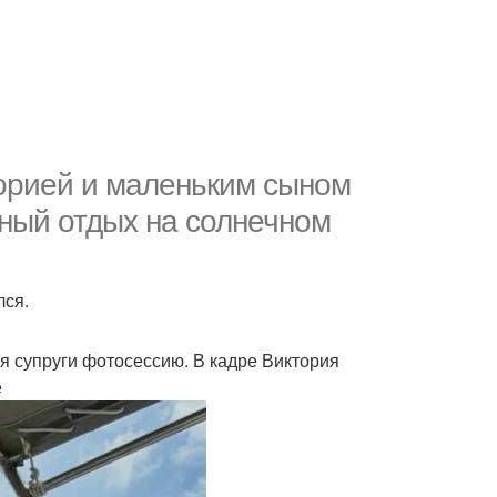
орией и маленьким сыном
ный отдых на солнечном
лся.
ля супруги фотосессию. В кадре Виктория
е