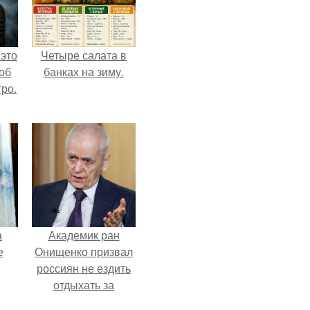
 это
Четыре салата в
об
банках на зиму.
ро.
а
Академик ран
е
Онищенко призвал
россиян не ездить
отдыхать за
границу: "Зачем