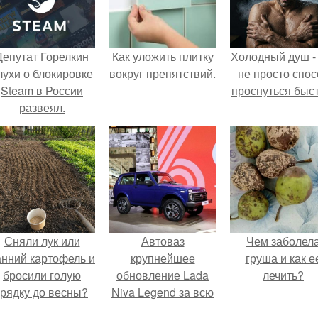
Депутат Горелкин
Как уложить плитку
Холодный душ -
лухи о блокировке
вокруг препятствий.
не просто спос
Steam в России
проснуться быст
развеял.
Сняли лук или
Автоваз
Чем заболел
анний картофель и
крупнейшее
груша и как е
бросили голую
обновление Lada
лечить?
грядку до весны?
Niva Legend за всю
историю