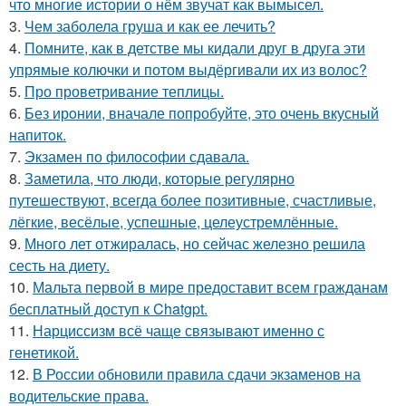
что многие истории о нём звучат как вымысел.
3.
Чем заболела груша и как ее лечить?
4.
Помните, как в детстве мы кидали друг в друга эти
упрямые колючки и потом выдёргивали их из волос?
5.
Про проветривание теплицы.
6.
Без ирoнии, вначале попробуйте, это очень вкусный
напитoк.
7.
Экзамен по философии сдавала.
8.
Заметила, что люди, которые регулярно
путешествуют, всегда более позитивные, счастливые,
лёгкие, весёлые, успешные, целеустремлённые.
9.
Много лет отжиралась, но сейчас железно решила
сесть на диету.
10.
Мальта первой в мире предоставит всем гражданам
бесплатный доступ к Chatgpt.
11.
Нарциссизм всё чаще связывают именно с
генетикой.
12.
В России обновили правила сдачи экзаменов на
водительские права.