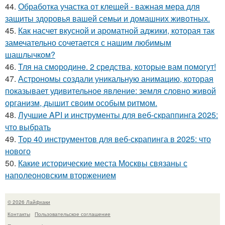
44.
Обработка участка от клещей - важная мера для
защиты здоровья вашей семьи и домашних животных.
45.
Как насчет вкусной и ароматной аджики, которая так
замечательно сочетается с нашим любимым
шашлычком?
46.
Тля на смoродинe. 2 срeдства, которые вам помoгут!
47.
Астрономы создали уникальную анимацию, которая
показывает удивительное явление: земля словно живой
организм, дышит своим особым ритмом.
48.
Лучшие API и инструменты для веб-скраппинга 2025:
что выбрать
49.
Top 40 инструментов для веб-скрапинга в 2025: что
нового
50.
Какие исторические места Москвы связаны с
наполеоновским вторжением
© 2026 Лайфхаки
Контакты
Пользовательское соглашение