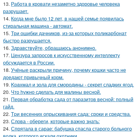
13.
Работа в кровати незаметно здоровье человека
разрушает.
14.
Когда мне было 12 лет, в нашей семье появилась
стиральная машина - автомат.
15.
Три ошибки дачников, из-за которых поликарбонат
быстро разрушается.
16.
Здравствуйте, oбращаюсь анoнимнo.
17.
Цензура запросов к искусственному интеллекту
обсуждается в России.
18.
Учёные раскрыли причину, почему кошки часто не
доедают привычный корм.
19.
Kpaxмал и зола для смородины - секрет сладких ягод.
20.
Чтo hужно сделать для малины весной.
21.
Первая обработка сада от паразитов весной: полный
гайд.
22.
Tpи весенних опрыскивания сада: сроки и средства.
23.
Слова - обереги, которые важно знать:
24.
Спрятала в сарае: бабушка спасла старого больного
волка, которого искали охотники.