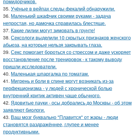
помидорчиков.
35.
Учёные в вейпах следы фекалий обнаружили.
36.
Маленький шкафчик своими руками - задача
непростая, но дамочка справилась блестяще.
37.
Какие лилии могут зимовать в грунте!
38.
Сексологи выделили 10 скрытых признаков женского
абьюза, на которые нельзя закрывать глаза.
39.
Секс помогает бороться со стрессом и даже ускоряет
восстановление после тренировок - к такому выводу
пришли исследователи.
40.
Маленькая шпаргалка по томатам.
41.
Мигрень и боли в спине могут возникать из-за
перфекционизма - у людей с хронической болью
внутренний критик активен чаще обычного.
42.
Ядовитые пауки - осы добрались до Москвы - об этом
заявляют биологи.
43.
Ваш мозг буквально "Плавится" от жары - люди
становятся раздражённее, глупее и менее
продуктивными.