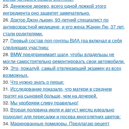
25.
Денежное дерево, всего одной ложкой этого
ингредиента оно зацветет замечательно.
26.
Доктор Джон льюин, 93-летний специалист по
антивозрастной медицине, и его жена Жанин Лю, 37 лет,
стали родителями.
27.
Первый состав поп-группы ВИА гра включал в себя
следующих участниц:
28.
BMW предпринимает шаги, чтобы владельцы не
могли самостоятельно ремонтировать свои автомобили.
29.
Это, пожалуй, самый отвлекающий экзамен из всех
возможных.
30.
Что нужно знать о перце:
31.
Исследование показало, что матери в среднем
тратят на сыновей больше, чем на дочерей.
32.
Мы удобряeм сливу правильно!
33.
Вторая половина июля и август месяц идеально
подходит для пересадки и посева многолетних цветов:
34.
Маринованные помидоры. Предлагаю рецепт