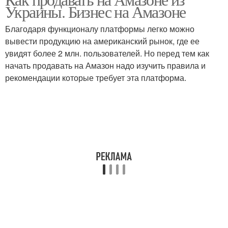
Выход на амазон
Мифы об амазон
Украины. Бизнес на Амазоне
Благодаря функционалу платформы легко можно
вывести продукцию на американский рынок, где ее
увидят более 2 млн. пользователей. Но перед тем как
Практики про амазон
Торговли на амазон
начать продавать на Амазон надо изучить правила и
рекомендации которые требует эта платформа.
Безопасный
Магазин на амазоне
дропшиппинг
Продавцы на амазон
Склад на амазон
Перепродажа на амазон