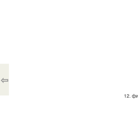
⇦
12. ф