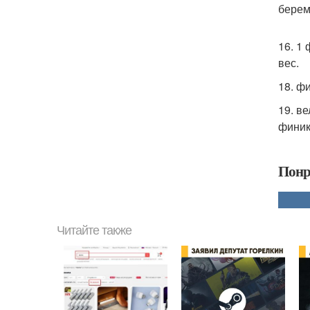
берем
16. 1
вес.
18. ф
19. в
финик
Понр
Читайте также