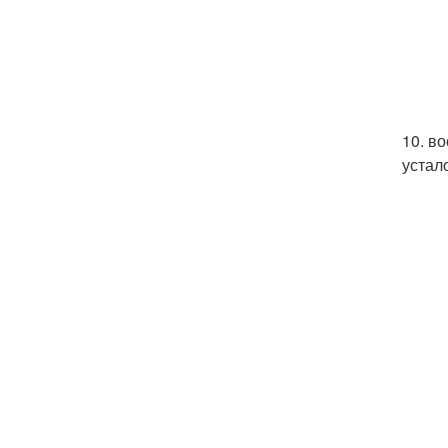
10. в
устал