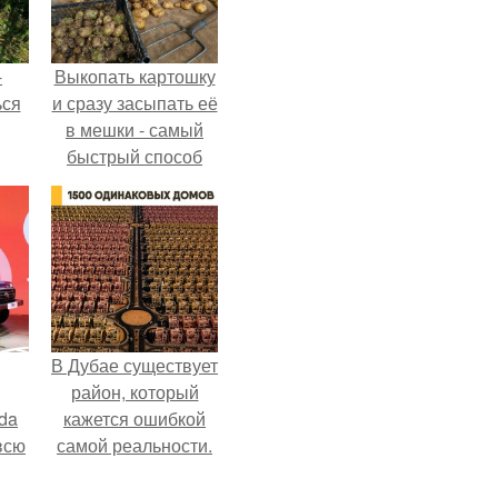
-
Выкопать картошку
ься
и сразу засыпать её
в мешки - самый
быстрый способ
спрятать вместе с
урожаем гниль,
порезы и больные
клубни.
В Дубае существует
район, который
da
кажется ошибкой
всю
самой реальности.