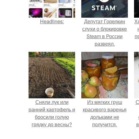
Headlines:
Депутат Горелкин
Х
слухи о блокировке
Steam в России
п
развеял.
Сняли лук или
Из мягких груш
С
ранний картофель и
красивого варенья
бросили голую
дольками не
грядку до весны?
получится.
в