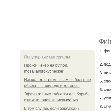
Фиh
1. фи
Популярные материалы
2. по
Прокси чекер на python.
mosajjal/proxychecker
3. пи
Насколько огромны самые большие
5. сп
объекты в природе и космосе.
6. сп
Эффективные таблетки для борьбы
7. ус
с никотиновой зависимостью
8. ст
В том случае, если баклажаны