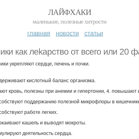
ЛАЙФХАКИ
маленькие, полезные хитрости
главная
новости
статьи
ики как лekapство от всего или 20 ф
ники укрепляют сердце, печень и почки.
ддерживают кислотный баланс организма.
тают кровь, полезны при анемии и гипертонии, 4. повышают 
особствуют поддержанию полезной микрофлоры в кишечник
особствуют работе легких.
покаивают кашель и выводят мокроты.
имулируют деятельность сердца.