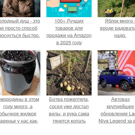
олодный душ - это
100+ Лучших
Яблок много 
не просто способ
товаров для
вроде радоват
роснуться быстро.
продажи на Amazon
надо.
в 2025 году
мородины в этом
Ботва пожелтела,
Автоваз
году много, а
сосед уже достал
крупнейшее
обычное жидкое
вилы, и рука сама
обновление La
аренье у нас как-
тянется копать
Niva Legend за 
то не очень едят.
картошку.
историю