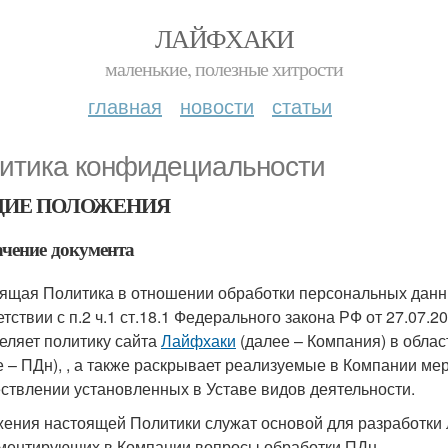
ЛАЙФХАКИ
маленькие, полезные хитрости
главная
новости
статьи
итика конфидециальности
ИЕ ПОЛОЖЕНИЯ
чение документа
ящая Политика в отношении обработки персональных данны
етствии с п.2 ч.1 ст.18.1 Федерального закона РФ от 27.0
еляет политику сайта
Лайфхаки
(далее – Компания) в обла
е – ПДн), , а также раскрывает реализуемые в Компании м
ствлении установленных в Уставе видов деятельности.
ения настоящей Политики служат основой для разработки 
ментирующих в Компании вопросы обработки ПДн.