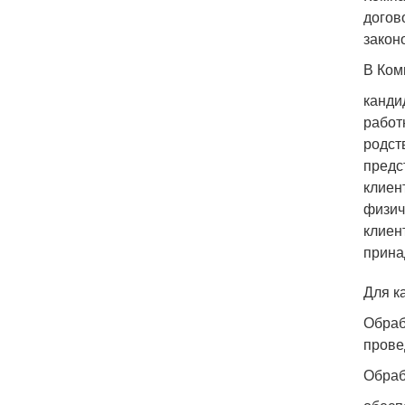
догов
закон
В Ком
канди
работ
родст
предс
клиен
физич
клиен
прина
Для к
Обраб
прове
Обраб