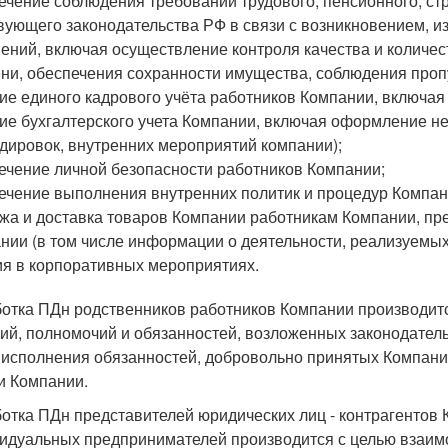
ечение соблюдения требований трудового, пенсионного, ст
вующего законодательства РФ в связи с возникновением, 
ений, включая осуществление контроля качества и количес
ни, обеспечения сохранности имущества, соблюдения про
ие единого кадрового учёта работников Компании, включая 
ие бухгалтерского учета Компании, включая оформление н
дировок, внутренних мероприятий компании);
ечение личной безопасности работников Компании;
ечение выполнения внутренних политик и процедур Компан
жа и доставка товаров Компании работникам Компании, п
нии (в том числе информации о деятельности, реализуемых 
ия в корпоративных мероприятиях.
отка ПДн родственников работников Компании производитс
ий, полномочий и обязанностей, возложенных законодател
 исполнения обязанностей, добровольно принятых Компани
и Компании.
отка ПДн представителей юридических лиц - контрагентов К
идуальных предпринимателей производится с целью взаим