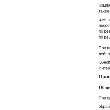
Компа
также
измен
несоо
по ре
по ре
При в
дейст
Обесп
Интер
Прин
Общи
При о
обраб