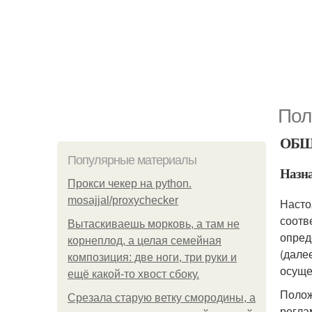
Пол
ОБЩ
Популярные материалы
Назна
Прокси чекер на python.
mosajjal/proxychecker
Насто
соотв
Вытаскиваешь морковь, а там не
опред
корнеплод, а целая семейная
(дале
композиция: две ноги, три руки и
осуще
ещё какой-то хвост сбоку.
Полож
Срезала старую ветку смородины, а
регла