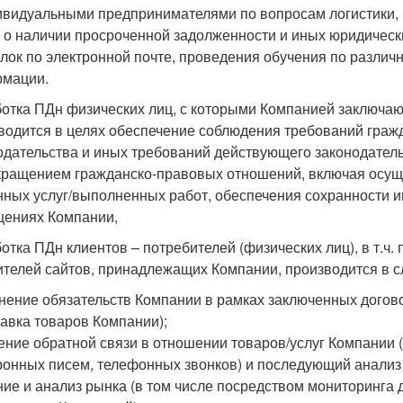
ивидуальными предпринимателями по вопросам логистики, 
 о наличии просроченной задолженности и иных юридичес
лок по электронной почте, проведения обучения по разли
мации.
отка ПДн физических лиц, с которыми Компанией заключаю
водится в целях обеспечение соблюдения требований гражда
одательства и иных требований действующего законодатель
кращением гражданско-правовых отношений, включая осуще
нных услуг/выполненных работ, обеспечения сохранности 
ениях Компании,
отка ПДн клиентов – потребителей (физических лиц), в т.ч.
ителей сайтов, принадлежащих Компании, производится в 
нение обязательств Компании в рамках заключенных догово
тавка товаров Компании);
ение обратной связи в отношении товаров/услуг Компании 
ронных писем, телефонных звонков) и последующий анализ
ние и анализ рынка (в том числе посредством мониторинга 