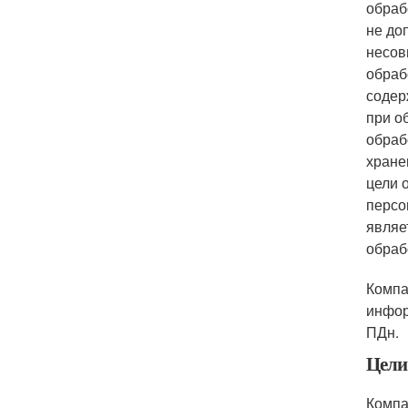
обраб
не до
несов
обраб
содер
при о
обраб
хране
цели 
персо
являе
обраб
Компа
инфор
ПДн.
Цели
Компа