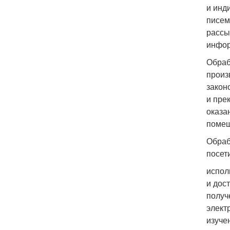
и инд
писем
рассы
инфор
Обраб
произ
закон
и пре
оказа
помещ
Обраб
посет
испол
и дос
получ
элект
изуче