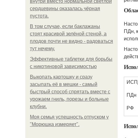
внутри вместо нормальной светлой
сердцевины оказалась чёрная
Обла
пустота.
Насто
В том случае, если баклажаны
ПДн, 
стоят красивой зелёной стеной, а
испол
плодов почти не видно - радоваться
Насто
тут нечему.
дейст
Эффективные таблетки для борьбы
Испо
с никотиновой зависимостью
Выкопать картошку и сразу
ИСП
засыпать её в мешки - самый
быстрый способ спрятать вместе с
ПДн
урожаем гниль, порезы и больные
клубни.
РФ
Моя семья успешность отпуском у
"Морюшка измеряет".
Испол