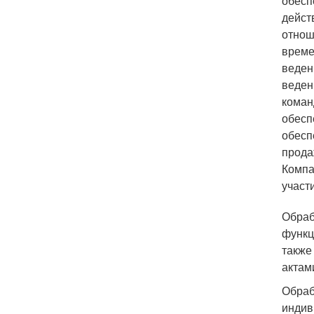
обесп
дейст
отнош
време
веден
веден
коман
обесп
обесп
прода
Компа
участ
Обраб
функц
также
актам
Обраб
индив