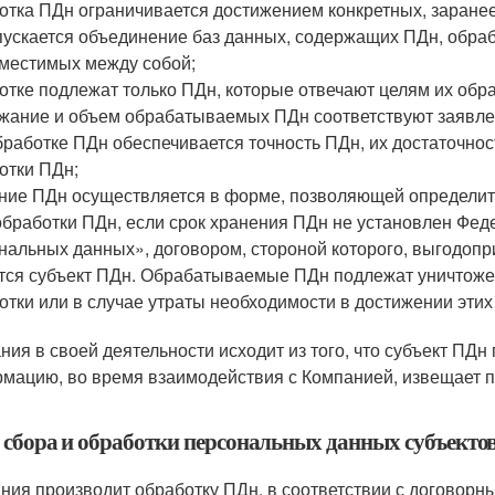
отка ПДн ограничивается достижением конкретных, заранее
пускается объединение баз данных, содержащих ПДн, обраб
местимых между собой;
отке подлежат только ПДн, которые отвечают целям их обра
жание и объем обрабатываемых ПДн соответствуют заявле
бработке ПДн обеспечивается точность ПДн, их достаточнос
отки ПДн;
ние ПДн осуществляется в форме, позволяющей определить 
обработки ПДн, если срок хранения ПДн не установлен Фе
нальных данных», договором, стороной которого, выгодопр
тся субъект ПДн. Обрабатываемые ПДн подлежат уничтоже
отки или в случае утраты необходимости в достижении этих
ния в своей деятельности исходит из того, что субъект ПД
мацию, во время взаимодействия с Компанией, извещает п
 сбора и обработки персональных данных субъекто
ния производит обработку ПДн, в соответствии с договорн