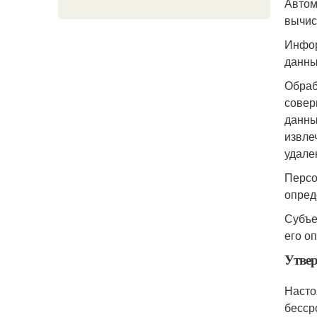
Автом
вычис
Инфор
данны
Обраб
совер
данны
извле
удале
Персо
опред
Субъе
его о
Утвер
Насто
бесср