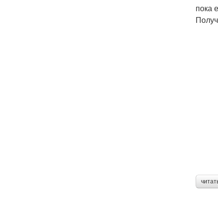
пока 
Получ
читат