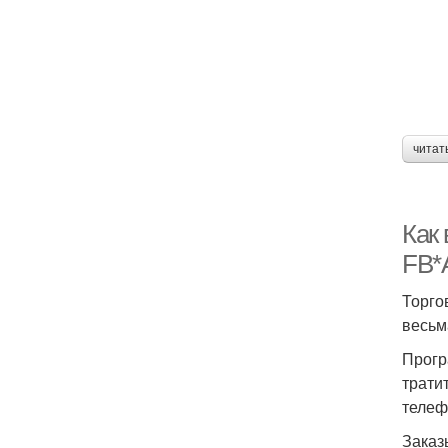
читат
Как 
FB*
Торго
весьм
Прогр
трати
телеф
Заказ