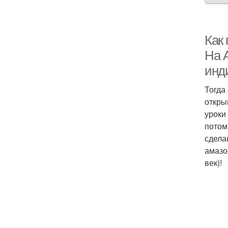
Как
На А
инд
Тогда
откры
уроки
потом
сдела
амазо
век)!