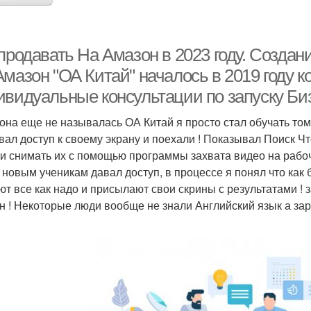
 продавать На Амазон в 2023 году. Созда
мазон "ОА Китай" началось в 2019 году к
ивидуальные консультации по запуску Би
 она еще не называлась ОА Китай я просто стал обучать том
вал доступ к своему экрану и поехали ! Показывал Поиск Что
 и снимать их с помощью программы захвата видео на рабоче
 новым ученикам давал доступ, в процессе я понял что как
ют все как надо и присылают свои скрины с результатами ! з
н ! Некоторые люди вообще не знали Английский язык а з