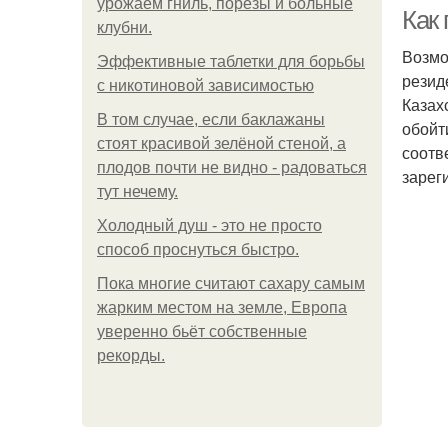
урожаем гниль, порезы и больные
Как
клубни.
Возмо
Эффективные таблетки для борьбы
резид
с никотиновой зависимостью
Др
Казах
В том случае, если баклажаны
обойт
стоят красивой зелёной стеной, а
соотв
плодов почти не видно - радоваться
зарег
тут нечему.
Холодный душ - это не просто
способ проснуться быстро.
Пока многие считают сахару самым
П
жарким местом на земле, Европа
уверенно бьёт собственные
рекорды.