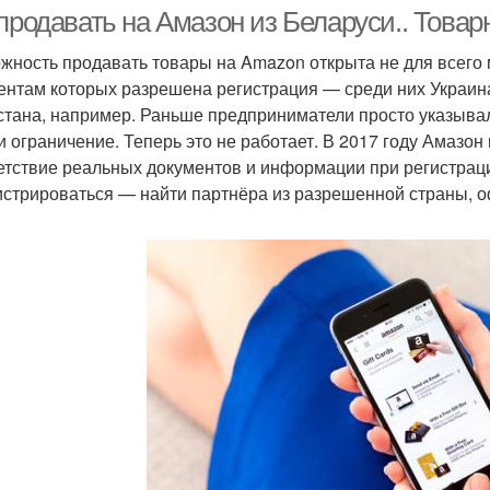
 продавать на Амазон из Беларуси.. Това
жность продавать товары на Amazon открыта не для всего м
ентам которых разрешена регистрация — среди них Украина,
опшиппинг на амазон
Мифы об амазон
Тор
стана, например. Раньше предприниматели просто указывал
и ограничение. Теперь это не работает. В 2017 году Амазон
етствие реальных документов и информации при регистрац
истрироваться — найти партнёра из разрешенной страны, о
Бизнес с нуля
Заработок на амазон
Зара
родавцы на амазон
Практики про амазон
Бизн
Букинистический
Бизнес на амазоне
Лите
бизнес