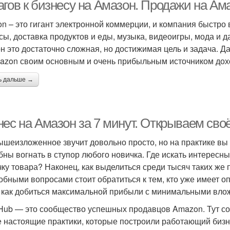
гов к бизнесу на Амазон. Продажи на Ама
n – это гигант электронной коммерции, и компания быстро 
сы, доставка продуктов и еды, музыка, видеоигры, мода и 
н это достаточно сложная, но достижимая цель и задача. 
azon своим основным и очень прибыльным источником дох
ь дальше →
нес на Амазон за 7 минут. Открываем сво
ышеизложенное звучит довольно просто, но на практике вы
бны вогнать в ступор любого новичка. Где искать интересн
чку товара? Наконец, как выделиться среди тысяч таких же
обными вопросами стоит обратиться к тем, кто уже имеет о
, как добиться максимальной прибыли с минимальными вло
Hub — это сообщество успешных продавцов Amazon. Тут соб
 настоящие практики, которые построили работающий бизне