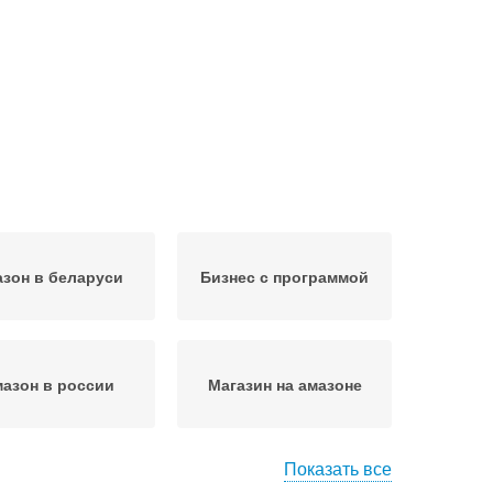
зон в беларуси
Бизнес с программой
азон в россии
Магазин на амазоне
Показать все
клад на амазон
Выход на амазон