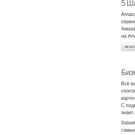
5 Ша
Amazo
серви
Амазо
на Am
читат
Биз
Всё в
спосо
карто
С под
знает
Sales
самые