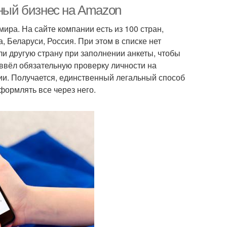
рный бизнес на Amazon
ира. На сайте компании есть из 100 стран,
 Беларуси, Россия. При этом в списке нет
говли на амазон
Торговля на амазон
и другую страну при заполнении анкеты, чтобы
 ввёл обязательную проверку личности на
ии. Получается, единственный легальный способ
формлять все через него.
боток на амазоне
Готовый бизнес
ес из казахстана
Амазон для россии
ратура на амазоне