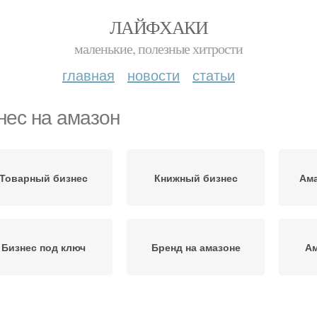
ЛАЙФХАКИ
маленькие, полезные хитрости
главная
новости
статьи
нес на амазон
Товарный бизнес
Книжный бизнес
Ама
Бизнес под ключ
Бренд на амазоне
Ам
Шаги к бизнесу
Продажи на амазон
С