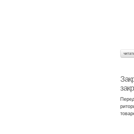
читат
Зак
зак
Перед
ритор
товар