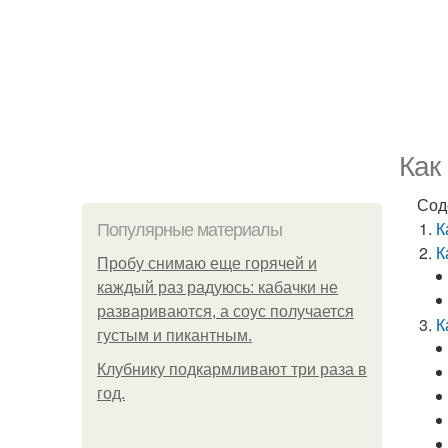
Как
Сод
К
Популярные материалы
К
Пробу снимаю еще горячей и
каждый раз радуюсь: кабачки не
развариваются, а соус получается
К
густым и пикантным.
Клубнику подкaрмливают три раза в
гoд.