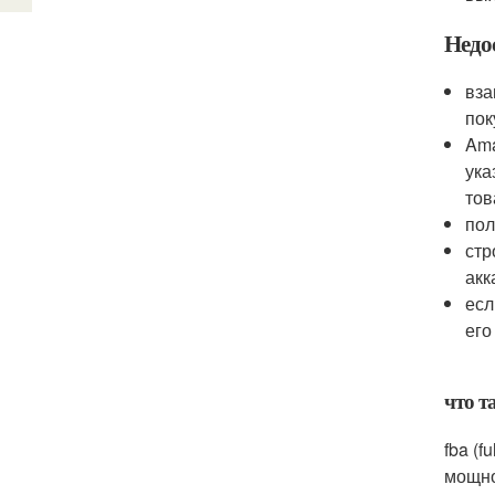
Недо
вза
пок
Ama
ука
тов
пол
стр
акк
есл
его
что та
fba (
мощно