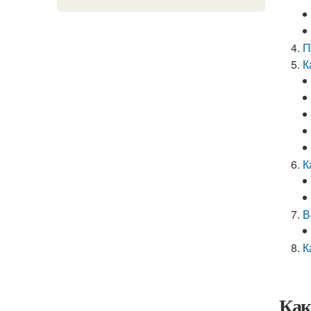
П
К
К
В
К
Как