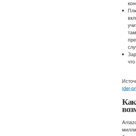
кон
Плю
вкл
учи
там
пре
слу
Зар
что
Источ
idei-p
Как
воз
Amazo
милли