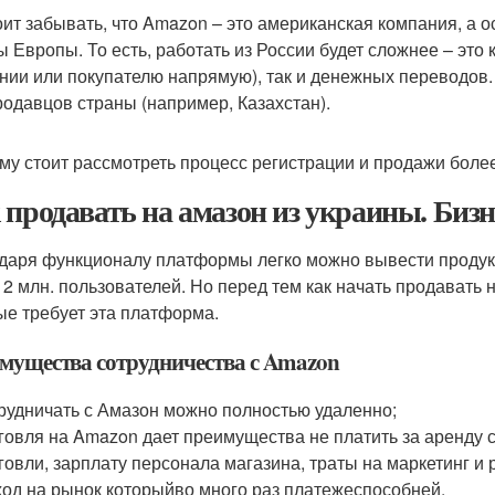
оит забывать, что Amazon – это американская компания, а
ы Европы. То есть, работать из России будет сложнее – это 
нии или покупателю напрямую), так и денежных переводов.
родавцов страны (например, Казахстан).
му стоит рассмотреть процесс регистрации и продажи боле
 продавать на амазон из украины. Бизн
даря функционалу платформы легко можно вывести продукц
 2 млн. пользователей. Но перед тем как начать продавать
ые требует эта платформа.
мущества сотрудничества с Amazon
рудничать с Амазон можно полностью удаленно;
говля на Amazon дает преимущества не платить за аренду с
говли, зарплату персонала магазина, траты на маркетинг и 
од на рынок который
во много раз платежеспособней
.