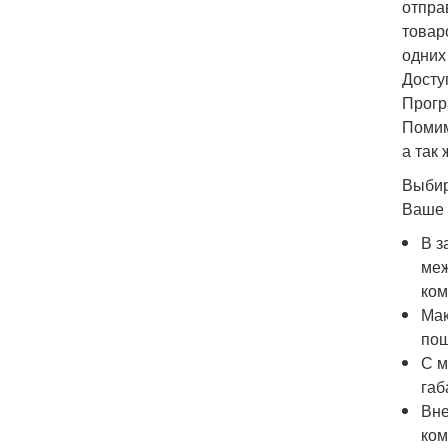
отпра
товар
одних
Досту
Прогр
Помим
а так
Выбир
Ваше 
В з
меж
ком
Мак
пош
С м
габ
Вне
ком