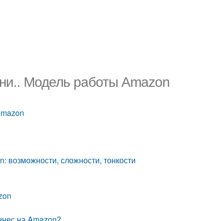
тни.. Модель работы Amazon
Amazon
n: возможности, сложности, тонкости
zon
изнес на Amazon?