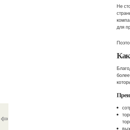
Не ст
стран
компа
для п
Поэто
Как
Благо
более
котор
Преи
сот
тор
⇦
тор
вых