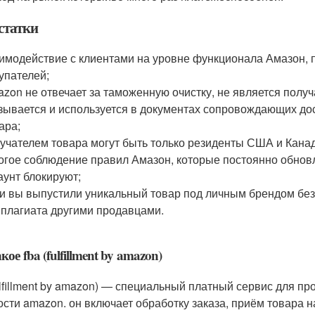
статки
имодействие с клиентами на уровне функционала Амазон, 
упателей;
zon не отвечает за таможенную очистку, не является полу
зывается и используется в документах сопровождающих дост
ара;
учателем товара могут быть только резиденты США и Кана
огое соблюдение правил Амазон, которые постоянно обнов
аунт блокируют;
и вы выпустили уникальный товар под личным брендом без
 плагиата другими продавцами.
кое fba (fulfillment by amazon)
fulfillment by amazon) — специальный платный сервис для 
сти amazon. он включает обработку заказа, приём товара на