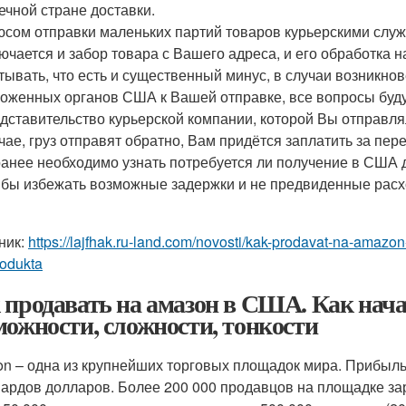
ечной стране доставки.
сом отправки маленьких партий товаров курьерскими служб
ючается и забор товара с Вашего адреса, и его обработка н
тывать, что есть и существенный минус, в случаи возникно
оженных органов США к Вашей отправке, все вопросы буду
дставительство курьерской компании, которой Вы отправля
чае, груз отправят обратно, Вам придётся заплатить за пере
анее необходимо узнать потребуется ли получение в США
 бы избежать возможные задержки и не предвиденные расх
ник:
https://lajfhak.ru-land.com/novosti/kak-prodavat-na-amazo
rodukta
 продавать на амазон в США. Как нача
можности, сложности, тонкости
n – одна из крупнейших торговых площадок мира. Прибыль 
ардов долларов. Более 200 000 продавцов на площадке зар