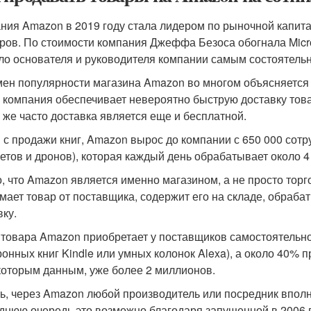
ния Amazon в 2019 году стала лидером по рыночной капита
ров. По стоимости компания Джеффа Безоса обогнала Microso
ло основателя и руководителя компании самым состоятельн
ен популярности магазина Amazon во многом объясняется
 компания обеспечивает невероятно быструю доставку товар
у же часто доставка является еще и бесплатной.
 с продажи книг, Amazon вырос до компании с 650 000 сотру
етов и дронов), которая каждый день обрабатывает около 4
, что Amazon является именно магазином, а не просто торг
мает товар от поставщика, содержит его на складе, обрабат
вку.
 товара Amazon приобретает у поставщиков самостоятельно
ронных книг Kindle или умных колонок Alexa), а около 40% 
которым данным, уже более 2 миллионов.
ть, через Amazon любой производитель или посредник вполн
днюю очередь это возможно благодаря запущенной в 2006 го