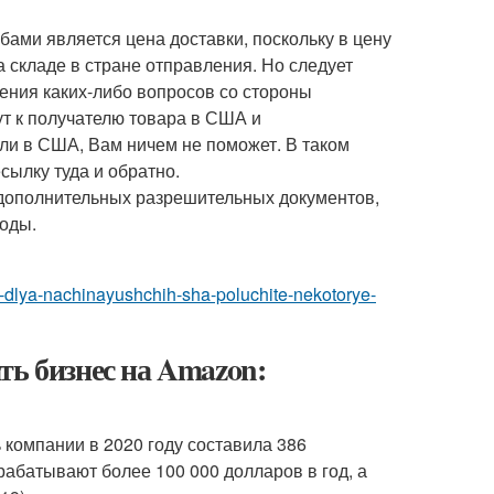
ами является цена доставки, поскольку в цену
а складе в стране отправления. Но следует
вения каких-либо вопросов со стороны
т к получателю товара в США и
ли в США, Вам ничем не поможет. В таком
сылку туда и обратно.
 дополнительных разрешительных документов,
оды.
n-dlya-nachinayushchih-sha-poluchite-nekotorye-
ть бизнес на Amazon:
компании в 2020 году составила 386
абатывают более 100 000 долларов в год, а