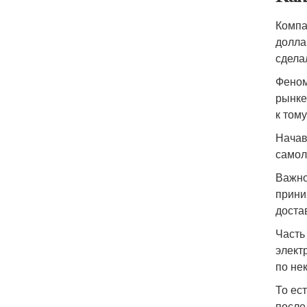
Компа
долла
сдела
Феном
рынке
к том
Начав
самол
Важно
прини
доста
Часть
элект
по не
То ес
после