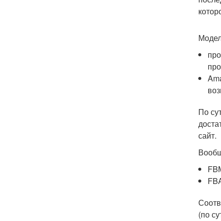
котор
Модел
про
про
Ama
воз
По су
доста
сайт.
Вообщ
FBM
FBA
Соотв
(по с