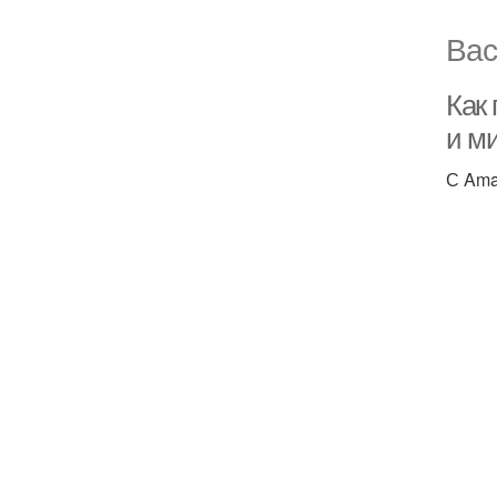
Вас
Как
и м
С Ama