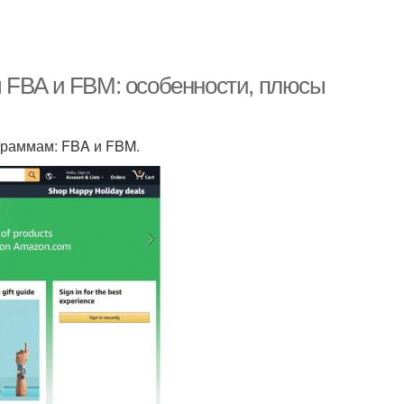
 FBA и FBM: особенности, плюсы
граммам: FBA и FBM.