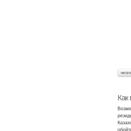
читат
Как
Возмо
резид
Казах
обойт