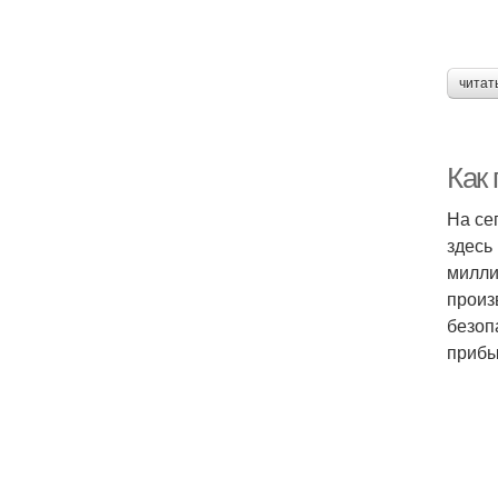
читат
Как
На се
здесь
милли
произ
безоп
прибы