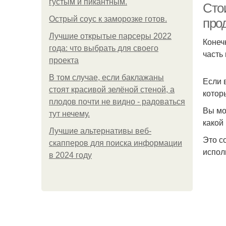
густым и пикантным.
Сто
Острый соус к заморозке готов.
про
Лучшие открытые парсеры 2022
Конеч
года: что выбрать для своего
часть
проекта
В том случае, если баклажаны
Если 
стоят красивой зелёной стеной, а
котор
плодов почти не видно - радоваться
Вы мо
тут нечему.
какой
Лучшие альтернативы веб-
Это с
скапперов для поиска информации
испол
в 2024 году