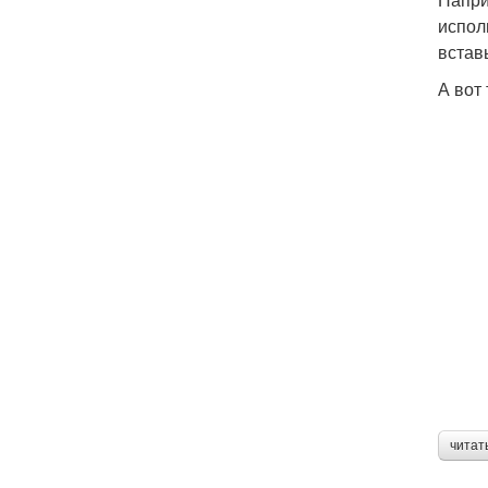
испол
встав
А вот
читат