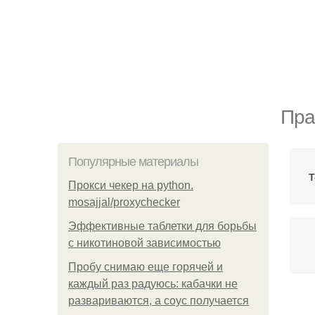
Пра
Популярные материалы
Т
Прокси чекер на python.
mosajjal/proxychecker
Эффективные таблетки для борьбы
с никотиновой зависимостью
Пробу снимаю еще горячей и
каждый раз радуюсь: кабачки не
развариваются, а соус получается