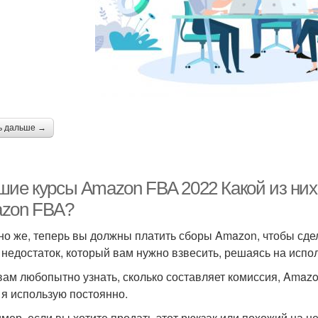
ь дальше →
шие курсы Amazon FBA 2022 Какой из них 
zon FBA?
но же, теперь вы должны платить сборы Amazon, чтобы сдел
 недостаток, который вам нужно взвесить, решаясь на исп
вам любопытно узнать, сколько составляет комиссия, Amaz
 я использую постоянно.
мер, если вы хотите продать этот рюкзак или похожий на нег