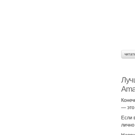
читат
Луч
Ama
Конеч
— это
Если 
лично
Напри