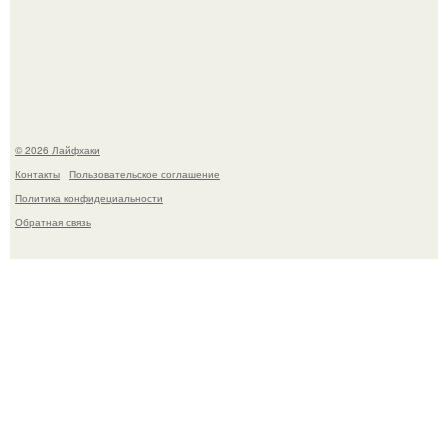
Чем заболела груша и как ее лечить?
© 2026 Лайфхаки
Контакты
Пользовательское соглашение
Политика конфидециальности
Обратная связь