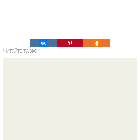
Читайте также
Что делать на ночевке с подругой. Как устроить весёлую
ночёвку с подружками