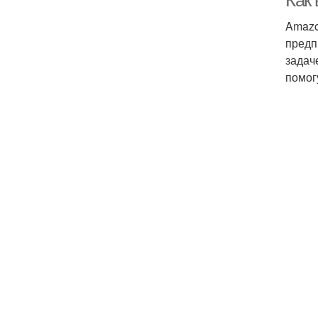
Как
Amazo
предп
задач
помог