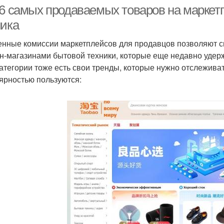
перепродажи
 6 самых продаваемых товаров на маркетп
ника
нные комиссии маркетплейсов для продавцов позволяют с
Товары на амазон
Товары в мире
Нов
н-магазинами бытовой техники, которые еще недавно удер
категории тоже есть свои тренды, которые нужно отслежива
ярностью пользуются:
овары на новый год
Ходовые товары