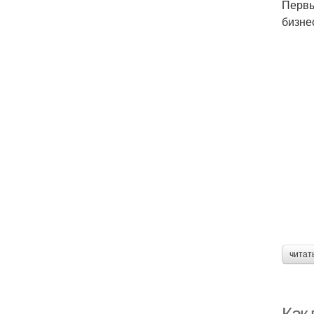
Первы
бизне
читат