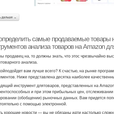
ь дальше →
 определить самые продаваемые товары н
трументов анализа товаров на Amazon дл
вы продавец на, то должны знать, что этос чрезвычайно вы
товарного анализа.
койподойдет вам лучше всего? К счастью, на рынке програ
ументов. Ниже представлена десятка наиболее качественны
дящий инструмент длятоваров, представленных на Amazon, 
рентоспособных и при этом прибыльных цен, отслеживании 
ировании (обобщении) рыночных данных. Вам придется попо
тоятельно с помощью электронной.
ть хорошие новости — вы не обязаны идти настолько сложн