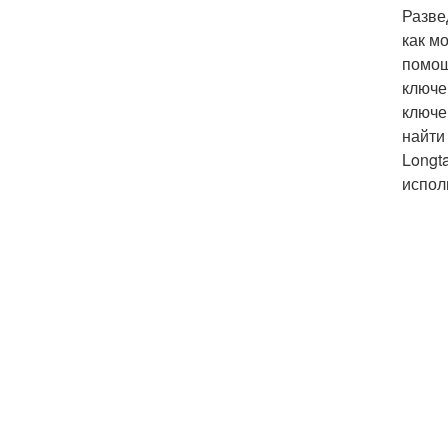
Разве
как м
помощ
ключе
ключе
найти
Longt
испол