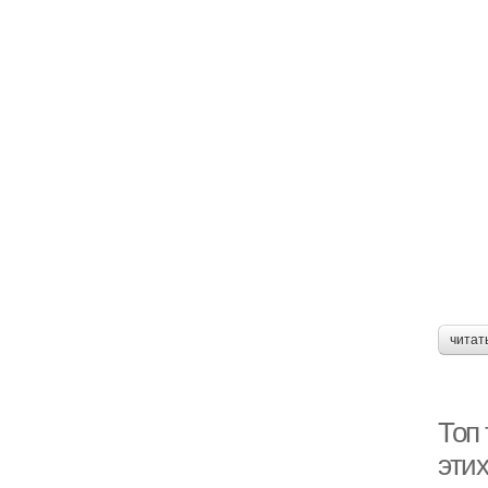
читат
Топ
эти