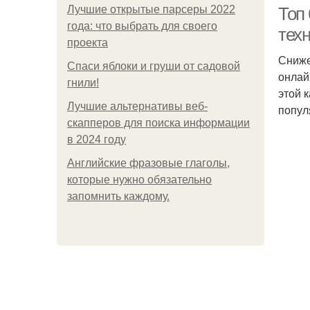
Лучшие открытые парсеры 2022
Топ
года: что выбрать для своего
тех
проекта
Сниже
Спаси яблоки и груши от садовой
онлай
гнили!
этой 
Лучшие альтернативы веб-
попул
скапперов для поиска информации
Т
в 2024 году
Английские фразовые глаголы,
которые нужно обязательно
запомнить каждому.