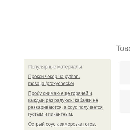
Тов
Популярные материалы
Прокси чекер на python.
mosajjal/proxychecker
Пробу снимаю еще горячей и
каждый раз радуюсь: кабачки не
развариваются, а соус получается
густым и пикантным.
Острый соус к заморозке готов.