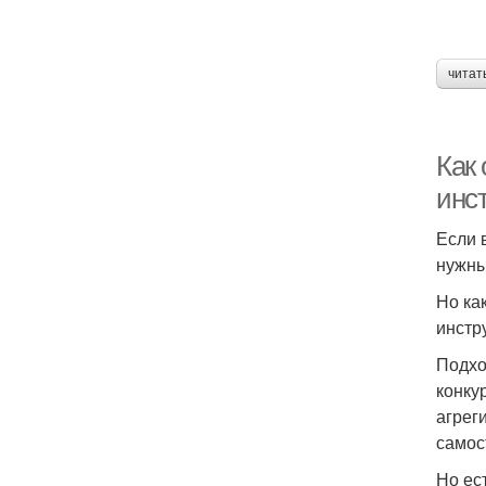
читат
Как
инс
Если 
нужны
Но ка
инстр
Подхо
конку
агрег
самос
Но ес