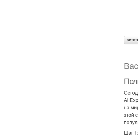
читат
Вас
Пол
Сегод
AliEx
на ми
этой 
попул
Шаг 1