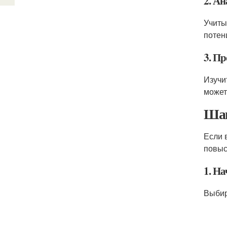
2. А
Учиты
потен
3. П
Изучи
может
Шаг
Если 
повыс
1. Н
Выбир