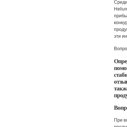
Среди
Heliu
прибы
конку
проду
эти и
Вопро
Опре
помощ
стаби
отзы
также
проду
Вопр
При в
проду