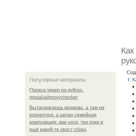
Как
рук
Сод
К
Популярные материалы
Прокси чекер на python.
mosajjal/proxychecker
Вытаскиваешь морковь, а там не
корнеплод, а целая семейная
композиция: две ноги, три руки и
ещё какой-то хвост сбоку.