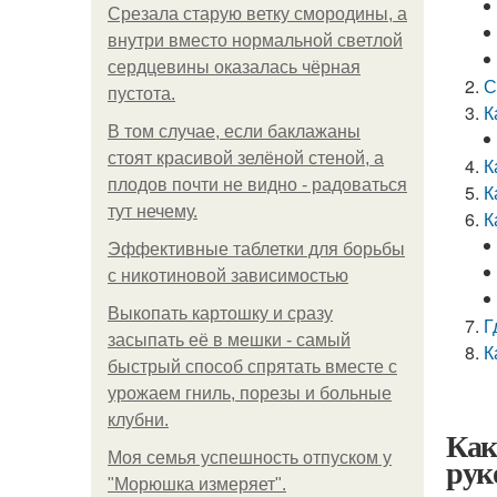
Срезала старую ветку смородины, а
внутри вместо нормальной светлой
сердцевины оказалась чёрная
С
пустота.
К
В том случае, если баклажаны
стоят красивой зелёной стеной, а
К
плодов почти не видно - радоваться
К
тут нечему.
К
Эффективные таблетки для борьбы
с никотиновой зависимостью
Выкопать картошку и сразу
Г
засыпать её в мешки - самый
К
быстрый способ спрятать вместе с
урожаем гниль, порезы и больные
клубни.
Как
Моя семья успешность отпуском у
рук
"Морюшка измеряет".