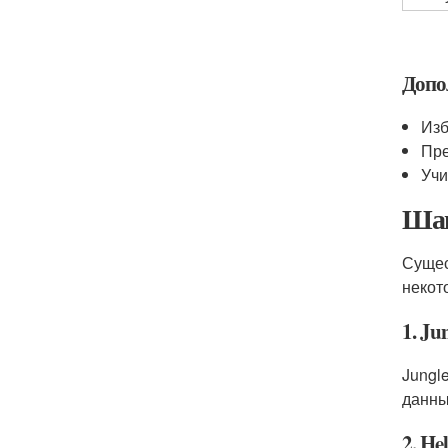
Допо
Изб
Пре
Учи
Шаг
Сущес
некот
1. Ju
Jungl
данны
2. He