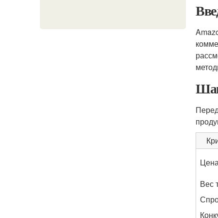
Вве
Amazo
комме
рассм
метод
Шаг
Перед
проду
Кр
Цена
Вес 
Спр
Конк