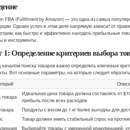
дение
n FBA (Fulfillment by Amazon) — это одна из самых популя
рции. Однако успех в этом деле напрямую зависит от прави
отрим, как быстро и эффективно находить прибыльные то
ы и инструменты.
 1: Определение критериев выбора то
 началом поиска товаров важно определить ключевые крит
кты. Вот основные параметры, на которые следует обратит
итерий
Опис
Идеальная цена товара должна составлять от $10
 товара
прибыль после всех расходов.
товара
Продукты с весом до 1 кг более выгодны для дос
ос
Товар должен иметь стабильный спрос на протяже
уренция
Выбирайте товары с умеренной конкуренцией, чт