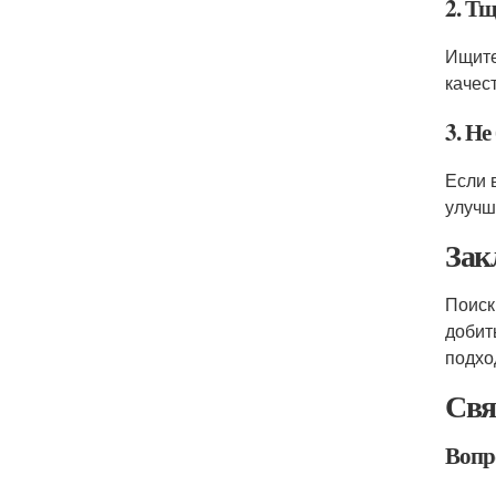
2. Т
Ищите
качес
3. Не
Если 
улучш
Зак
Поиск
добит
подхо
Свя
Вопр