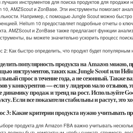
 лучших инструментов для поиска продуктов для продажи н
m 10, AMZScout и ZonBase. Эти инструменты помогают анал
льности. Например, с помощью Jungle Scout можно быстро 
ренцией. Helium 10 предоставляет подробные отчеты о клю
кта. AMZScout и ZonBase также предлагают функции анализ
нструменты, вы можете значительно ускорить процесс поиск
с 2: Как быстро определить, что продукт будет популярным
делить популярность продукта на Amazon можно, пр
ью инструментов, таких как Jungle Scout или Heliu
льный спрос в течение года, а не сезонный. Также 
вов у конкурентов — если у лидеров мало отзывов, 
 динамику продаж и тренд на рост. Используйте Goo
кту. Если все показатели стабильны и растут, это х
ос 3: Какие критерии продукта нужно учитывать п
ыборе продукта для Amazon FBA важно учитывать нескольк
кта должен быть компактным, чтобы снижать стоимость дост