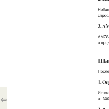
Heliu
спрос
3. A
AMZSc
о про
Шаг
После
1. Оц
Испол
⇦
от 30