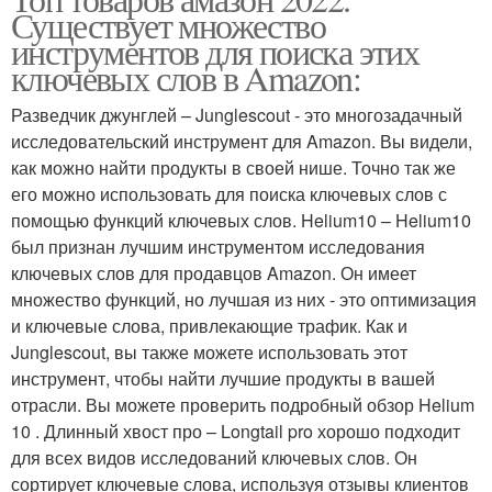
Товары для блогерства
Товары на амазон
Существует множество
инструментов для поиска этих
ключевых слов в Amazon:
Товары через
Разведчик джунглей – Junglescout - это многозадачный
Новогодние товары
маркетплейс
исследовательский инструмент для Amazon. Вы видели,
как можно найти продукты в своей нише. Точно так же
его можно использовать для поиска ключевых слов с
помощью функций ключевых слов. Helium10 – Helium10
Товары на
Ходовые товары
был признан лучшим инструментом исследования
маркетплейсах
ключевых слов для продавцов Amazon. Он имеет
множество функций, но лучшая из них - это оптимизация
и ключевые слова, привлекающие трафик. Как и
Junglescout, вы также можете использовать этот
инструмент, чтобы найти лучшие продукты в вашей
отрасли. Вы можете проверить подробный обзор Helium
10 . Длинный хвост про – Longtail pro хорошо подходит
для всех видов исследований ключевых слов. Он
сортирует ключевые слова, используя отзывы клиентов