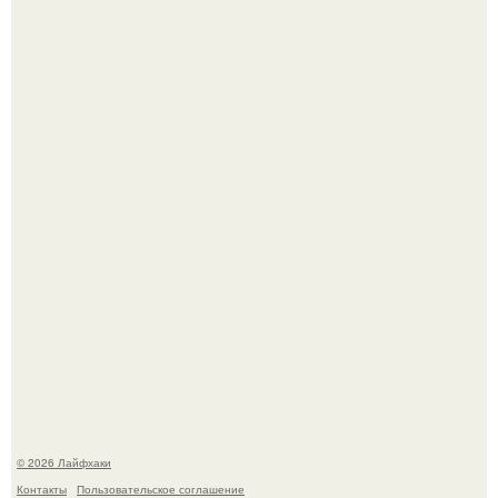
Будущее вселенной через миллионы и миллиарды лет
таит захватывающие тайны.
Одно случайное фото эфиопской девушки Элизабет
деста мгновенно разлетелось по всему интернету и
сделало её новой звездой соцсетей.
© 2026 Лайфхаки
Контакты
Пользовательское соглашение