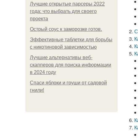
Лучшие открытые парсеры 2022
года: что выбрать для своего
проекта
Острый соус к заморозке готов.
С
К
Эффективные таблетки для борьбы
К
с никотиновой зависимостью
К
Лучшие альтернативы веб-
скапперов для поиска информации
в 2024 году
Спаси яблоки и груши от садовой
гнили!
К
К