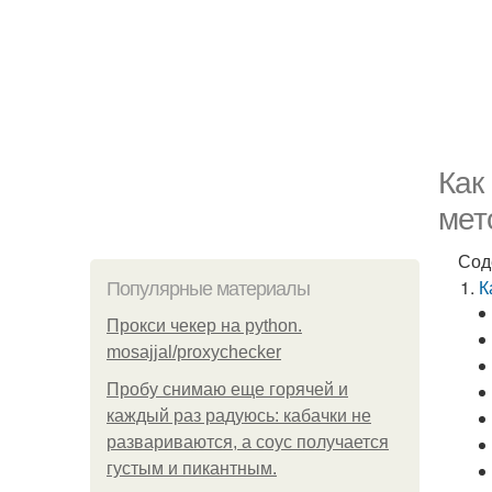
Как
мет
Сод
К
Популярные материалы
Прокси чекер на python.
mosajjal/proxychecker
Пробу снимаю еще горячей и
каждый раз радуюсь: кабачки не
развариваются, а соус получается
густым и пикантным.