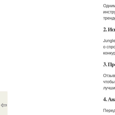
Одним
инстр
тренд
2. Ис
Jungl
о спр
конку
3. П
Отзыв
чтобы
лучши
4. А
⇦
Перед