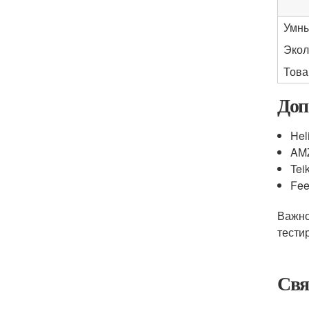
Умны
Экол
Това
Доп
Hel
AM
Tei
Fee
Важно
тести
Свя