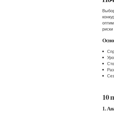
Выбор
конку
оптим
риски
Осно
Спр
Уро
Сто
Раз
Сез
10 
1. Ан