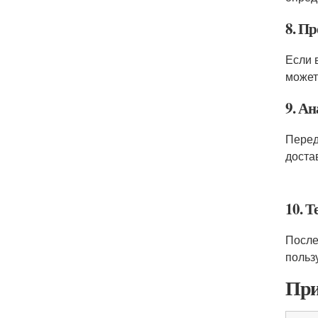
8. П
Если 
может
9. А
Перед
доста
10. Т
После
польз
При