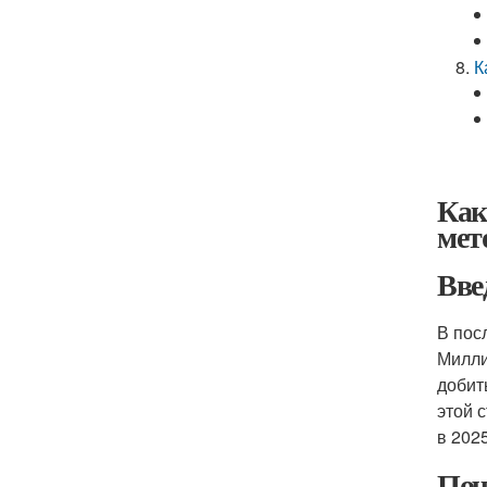
К
Как
мет
Вве
В пос
Милли
добит
этой 
в 2025
Поч