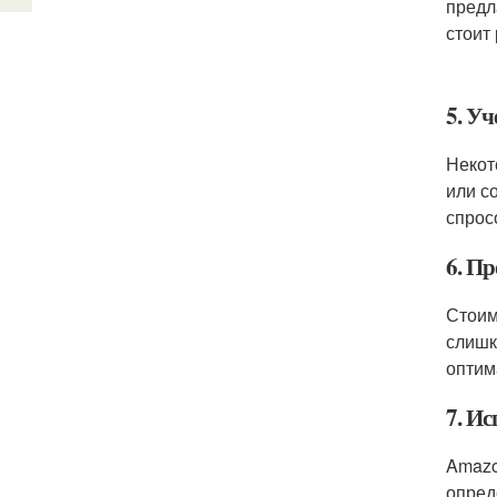
предл
стоит
5. Уч
Некот
или с
спрос
6. П
Стоим
слишк
оптим
7. И
Amazo
опред