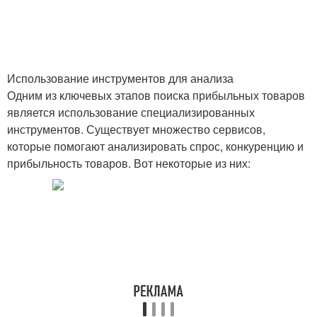
Товары для
Товары для блогерства
перепродажи
Использование инструментов для анализа
Одним из ключевых этапов поиска прибыльных товаров
является использование специализированных
инструментов. Существует множество сервисов,
Товары на озон
Популярные товары
которые помогают анализировать спрос, конкуренцию и
прибыльность товаров. Вот некоторые из них:
Товары на амазон
Хайповые товары
Ходовые товары
Интересные товары