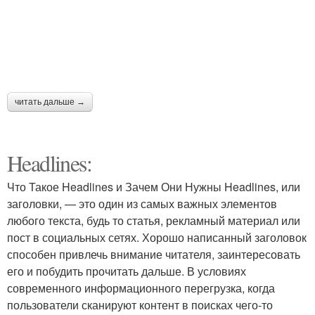
Товары в мире
Товары в россии
читать дальше →
Товар на яндекс
Ходовой товар
Headlines:
Что Такое Headlines и Зачем Они Нужны Headlines, или
Товары для
заголовки, — это один из самых важных элементов
Товар в мире
маркетплейса
любого текста, будь то статья, рекламный материал или
пост в социальных сетях. Хорошо написанный заголовок
способен привлечь внимание читателя, заинтересовать
его и побудить прочитать дальше. В условиях
Товары для продаж
Товары на вайлдберриз
современного информационного перегрузка, когда
пользователи сканируют контент в поисках чего-то