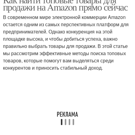
Нишевые товары
Экологичные товары
продажи на Amazon прямо сейчас
В современном мире электронной коммерции Amazon
остается одним из самых перспективных платформ для
предпринимателей. Однако конкуренция на этой
Товары для здоровья
Детские товары
площадке высока, и чтобы добиться успеха, важно
правильно выбрать товары для продажи. В этой статье
мы рассмотрим эффективные методы поиска топовых
товаров, которые помогут вам выделяться среди
Дополнительные
Канцелярские товары
конкурентов и приносить стабильный доход.
товары
Советы для успешных
Продукт для продажи
продаж
Продукт для успешной
Товары на
продажи
маркетплейсах