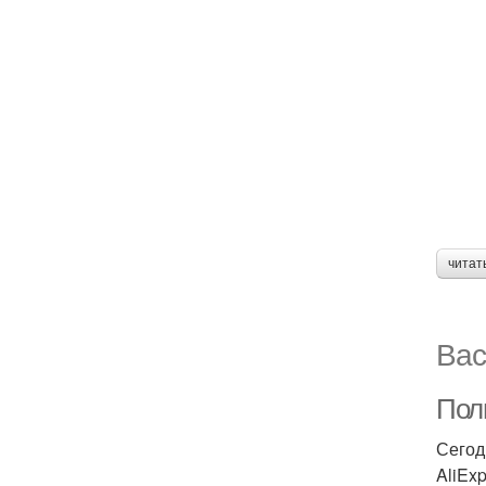
читат
Вас
Пол
Сегод
AliEx