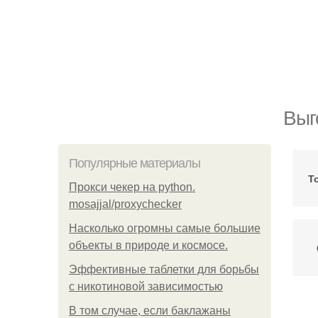
Выг
Популярные материалы
Т
Прокси чекер на python.
mosajjal/proxychecker
Насколько огромны самые большие
объекты в природе и космосе.
Эффективные таблетки для борьбы
с никотиновой зависимостью
В том случае, если баклажаны