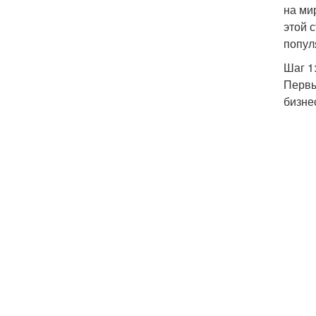
на ми
этой 
попул
Шаг 1
Первы
бизне