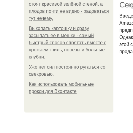
Сек
стоят красивой зелёной стеной, а
плодов почти не видно - радоваться
Введ
тут нечему.
Amazo
Выкопать картошку и сразу
предп
засыпать её в мешки - самый
Однак
быстрый способ спрятать вместе с
этой 
урожаем гниль, порезы и больные
прода
клубни.
Уже нет сил постоянно ругаться со
свекровью.
Как использовать мобильные
прокси для Вконтакте