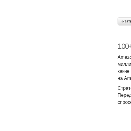
читат
100
Amazo
милли
какие
на Am
Страт
Перед
спрос