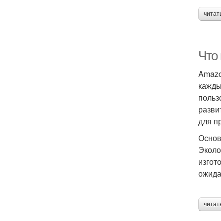
читат
Что
Amazo
кажды
польз
разви
для п
Основ
Эколо
изгот
ожида
читат