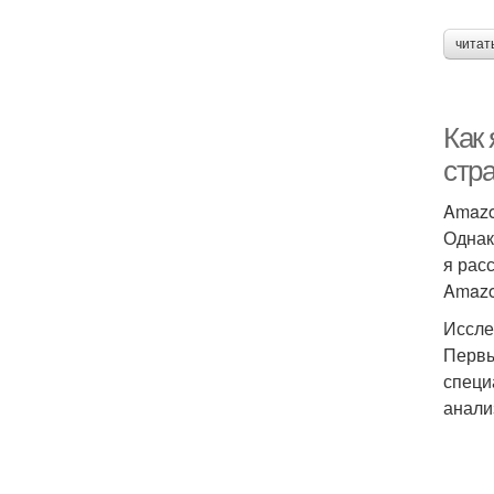
читат
Как
стр
Amazo
Однак
я рас
Amazo
Иссле
Первы
специ
анали