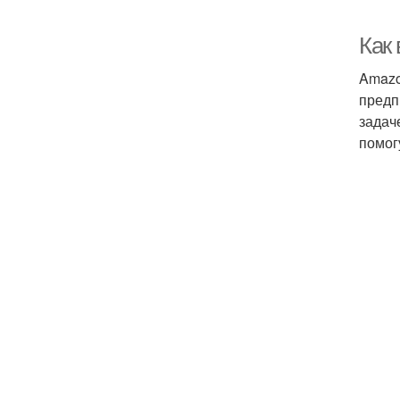
Как
Amazo
предп
задач
помог