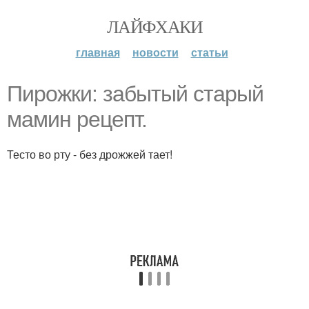
ЛАЙФХАКИ
главная
новости
статьи
Пиpoжки: зaбытый стapый
мaмин рeцепт.
Тесто во рту - без дрожжей тает!