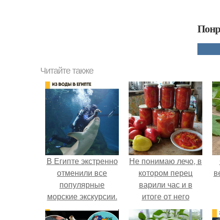
Понр
Читайте также
В Египте экстренно
Не понимаю лечо, в
отменили все
котором перец
в
популярные
варили час и в
морские экскурсии.
итоге от него
остались одни
бесформенные