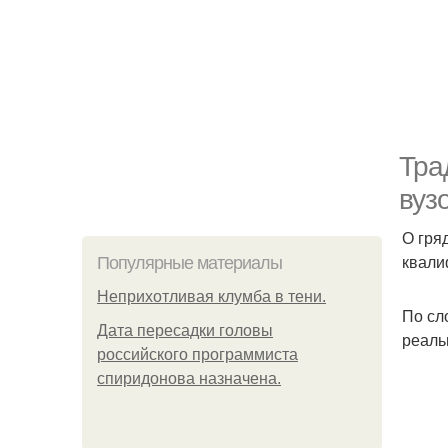
Тра
вуз
О гря
квали
Популярные материалы
Неприхотливая клумба в тени.
По сл
Дата пересадки головы
реаль
российского программиста
спиридонова назначена.