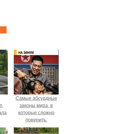
Самые абсурдные
п,
законы мира, в
ала
которые сложно
поверить.