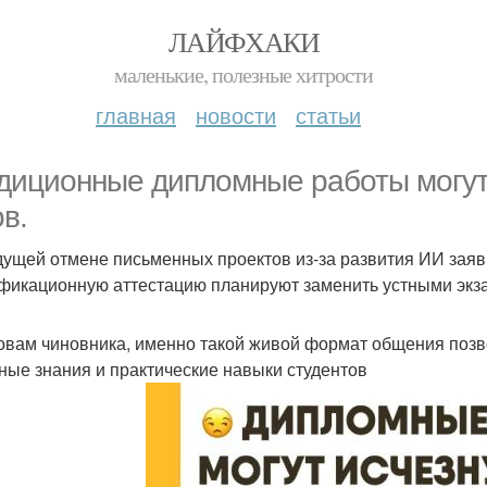
ЛАЙФХАКИ
маленькие, полезные хитрости
главная
новости
статьи
диционные дипломные работы могут 
ов.
дущей отмене письменных проектов из-за развития ИИ зая
фикационную аттестацию планируют заменить устными экз
овам чиновника, именно такой живой формат общения позв
ные знания и практические навыки студентов