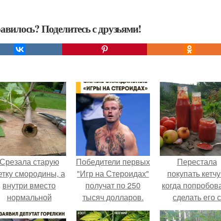
авилось? Поделитесь с друзьями!
Срезала старую
Победители первых
Перестала
етку смородины, а
"Игр на Стероидах"
покупать кетчу
внутри вместо
получат по 250
когда попробов
нормальной
тысяч долларов.
сделать его с
светлой
яблоками.
сердцевины