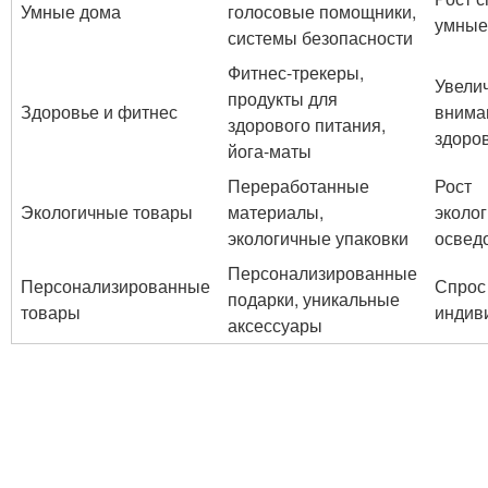
Умные дома
голосовые помощники,
умные
системы безопасности
Фитнес-трекеры,
Увели
продукты для
Здоровье и фитнес
внима
здорового питания,
здоро
йога-маты
Переработанные
Рост
Экологичные товары
материалы,
эколо
экологичные упаковки
освед
Персонализированные
Персонализированные
Спрос
подарки, уникальные
товары
индив
аксессуары