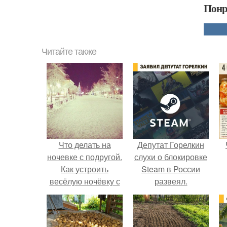
Понр
Читайте также
Что делать на
Депутат Горелкин
ночевке с подругой.
слухи о блокировке
Как устроить
Steam в России
весёлую ночёвку с
развеял.
подружками