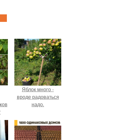
Яблок много -
вроде радоваться
ков
надо.
т