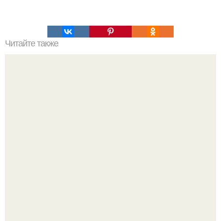
Читайте также
Что делать на ночевке с подругой. Как устроить весёлую
ночёвку с подружками