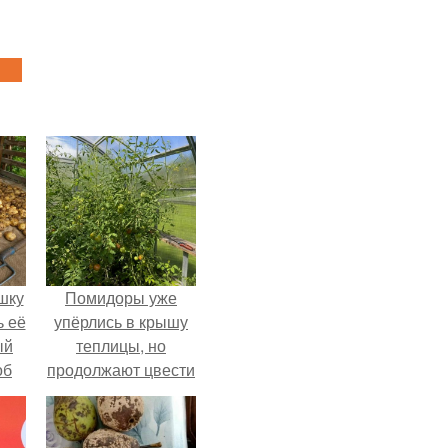
шку
Помидоры уже
ь её
упёрлись в крышу
ый
теплицы, но
об
продолжают цвести
е с
как сумасшедшие?
ь,
ные