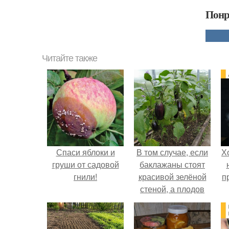
Понр
Читайте также
Спаси яблоки и
В том случае, если
Х
груши от садовой
баклажаны стоят
гнили!
красивой зелёной
п
стеной, а плодов
почти не видно -
радоваться тут
нечему.