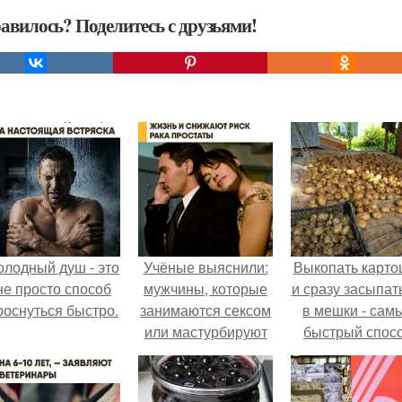
авилось? Поделитесь с друзьями!
олодный душ - это
Учёные выяснили:
Выкопать карто
не просто способ
мужчины, которые
и сразу засыпат
роснуться быстро.
занимаются сексом
в мешки - сам
или мастурбируют
быстрый спос
более 21 раза в
спрятать вмест
месяц, снижают
урожаем гнил
риск заболеваний
порезы и боль