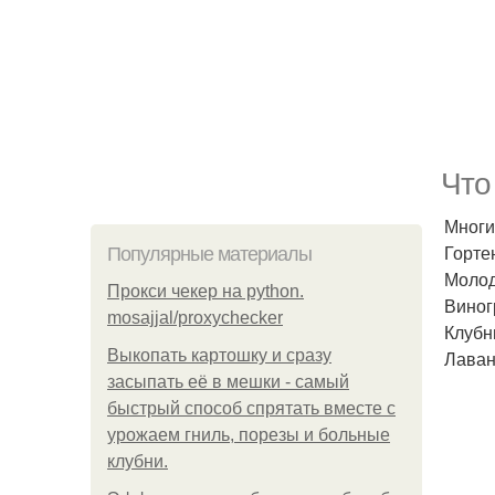
Что
Многи
Горте
Популярные материалы
Молод
Прокси чекер на python.
Виног
mosajjal/proxychecker
Клубн
Выкопать картошку и сразу
Лаван
засыпать её в мешки - самый
быстрый способ спрятать вместе с
урожаем гниль, порезы и больные
клубни.