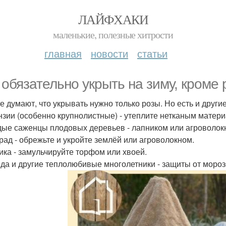
ЛАЙФХАКИ
маленькие, полезные хитрости
главная
новости
статьи
 обязательно укрыть на зиму, кроме 
е думают, что укрывать нужно только розы. Но есть и други
нзии (особенно крупнолистные) - утеплите нетканым матер
ые саженцы плодовых деревьев - лапником или агроволок
рад - обрежьте и укройте землёй или агроволокном.
ика - замульчируйте торфом или хвоей.
да и другие теплолюбивые многолетники - защиты от мороз