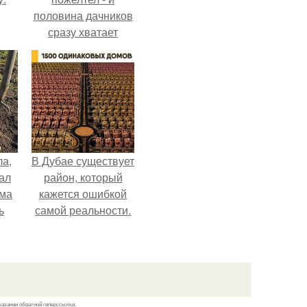
половина дачников
сразу хватает
удобрение.
ла,
В Дубае существует
ал
район, который
ама
кажется ошибкой
ь
самой реальности.
казании обратной гиперссылки.