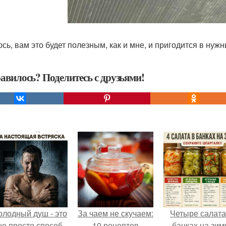
сь, вам это будет полезным, как и мне, и пригодится в нуж
авилось? Поделитесь с друзьями!
олодный душ - это
За чаем не скучаем:
Четыре салата
не просто способ
10 рецептов
банках на зим