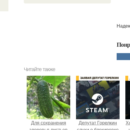
Надею
Понр
Читайте также
Для сохранения
Депутат Горелкин
Х
здоровья листьев
слухи о блокировке