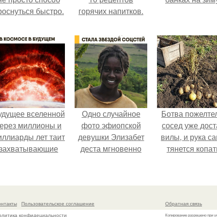
роснуться быстро.
горячих напитков.
удущее вселенной
Одно случайное
Ботва пожелте
ерез миллионы и
фото эфиопской
сосед уже дост
иллиарды лет таит
девушки Элизабет
вилы, и рука с
захватывающие
деста мгновенно
тянется копат
тайны.
разлетелось по
картошку.
всему интернету и
сделало её новой
звездой соцсетей.
онтакты
Пользовательское соглашение
Обратная связь
олитика конфидециальности
Копирование разрешено при у