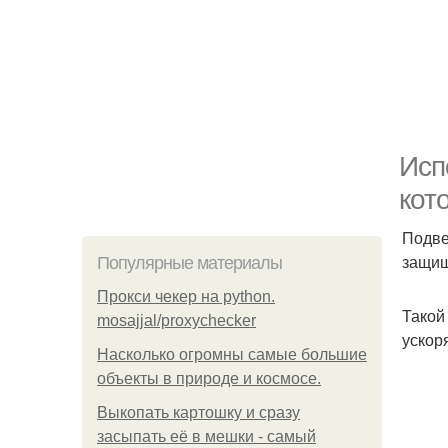
Исп
кот
Подве
защищ
Популярные материалы
Прокси чекер на python.
Такой
mosajjal/proxychecker
ускор
Насколько огромны самые большие
объекты в природе и космосе.
Выкопать картошку и сразу
засыпать её в мешки - самый