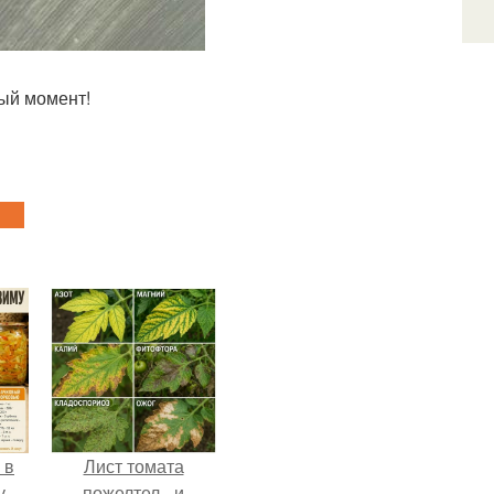
ный момент!
 в
Лист томата
у.
пожелтел - и