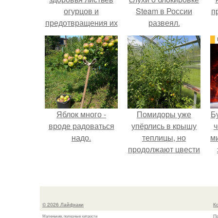
огурцов и
Steam в России
п
предотвращения их
развеял.
желтения, вот
несколько
проверенных
рецептов:
Яблок много -
Помидоры уже
Б
вроде радоваться
упёрлись в крышу
ч
надо.
теплицы, но
м
продолжают цвести
как сумасшедшие?
© 2026 Лайфхаки
К
П
Маленькие, полезные хитрости