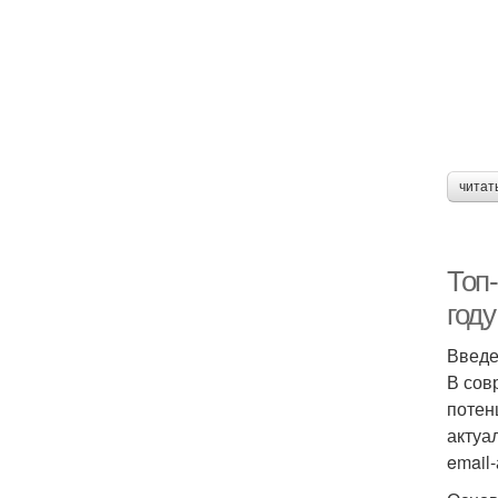
читат
Топ
году
Введ
В сов
потен
актуа
email