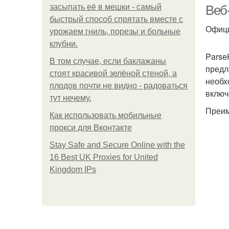
засыпать её в мешки - самый
Веб
быстрый способ спрятать вместе с
Офици
урожаем гниль, порезы и больные
клубни.
Parse
В том случае, если баклажаны
предл
стоят красивой зелёной стеной, а
необх
плодов почти не видно - радоваться
включ
тут нечему.
Преим
Как использовать мобильные
прокси для Вконтакте
Stay Safe and Secure Online with the
16 Best UK Proxies for United
Kingdom IPs