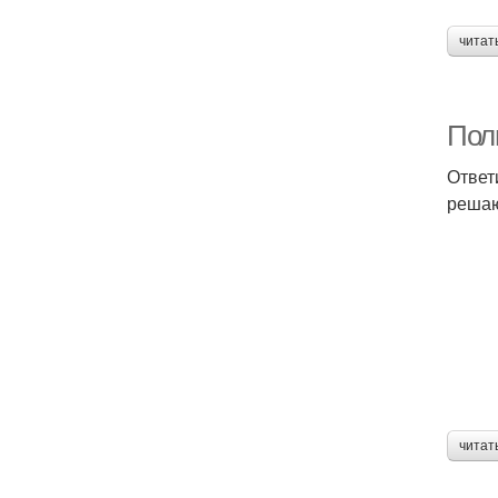
читат
Полн
Ответ
решаю
читат