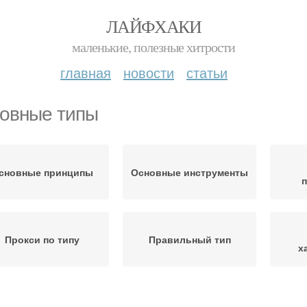
ЛАЙФХАКИ
маленькие, полезные хитрости
главная
новости
статьи
овные типы
сновные принципы
Основные инструменты
Прокси по типу
Правильный тип
х
Разные типы
Определенный тип