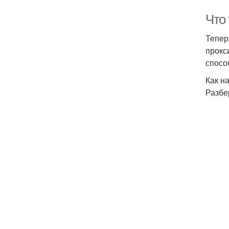
Что 
Тепер
прокс
спосо
Как н
Разбе