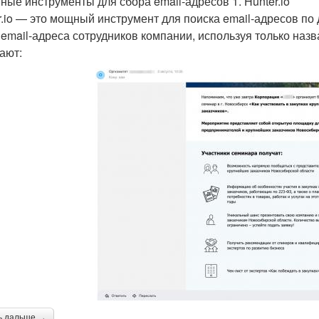
ные инструменты для сбора email-адресов 1. Hunter.io
r.io — это мощный инструмент для поиска email-адресов п
 email-адреса сотрудников компании, используя только на
ают:
ь дальше →