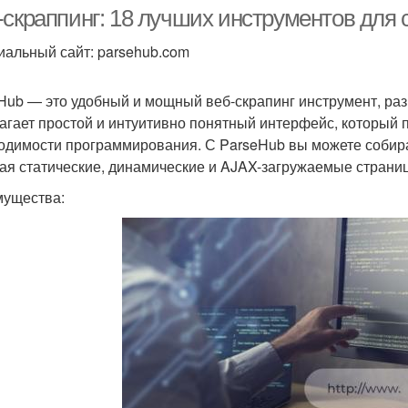
-скраппинг: 18 лучших инструментов для
альный сайт: parsehub.com
Основные случаи
Основные элементы
Ос
Hub — это удобный и мощный веб-скрапинг инструмент, раз
агает простой и интуитивно понятный интерфейс, который 
одимости программирования. С ParseHub вы можете собира
ая статические, динамические и AJAX-загружаемые страни
Основные ошибки
Основные методы
Осн
ущества:
Основные функции
Основные недостатки