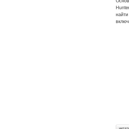
Основ
Hunte
найти
включ
читат