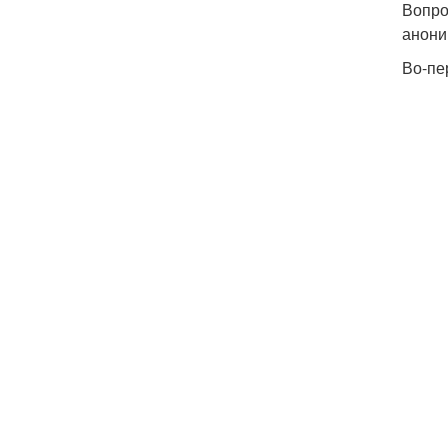
Вопро
анони
Во-пе