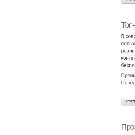
Топ
В сов
польз
реаль
конте
беспл
Преим
Перед
читат
Прок