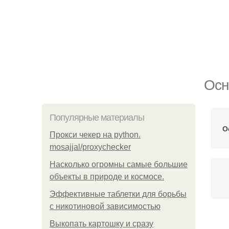
Осн
Популярные материалы
О
Прокси чекер на python.
mosajjal/proxychecker
Насколько огромны самые большие
объекты в природе и космосе.
Эффективные таблетки для борьбы
с никотиновой зависимостью
Выкопать картошку и сразу