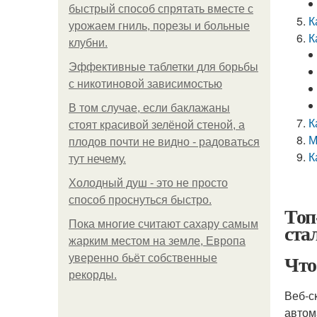
быстрый способ спрятать вместе с
К
урожаем гниль, порезы и больные
К
клубни.
Эффективные таблетки для борьбы
с никотиновой зависимостью
В том случае, если баклажаны
К
стоят красивой зелёной стеной, а
М
плодов почти не видно - радоваться
К
тут нечему.
Холодный душ - это не просто
способ проснуться быстро.
Топ
Пока многие считают сахару самым
ста
жарким местом на земле, Европа
Что
уверенно бьёт собственные
рекорды.
Веб-с
автом