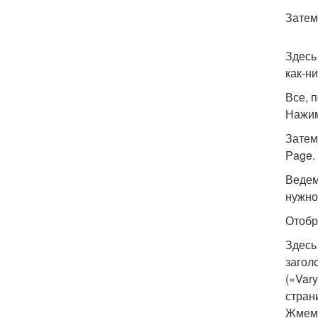
Затем
Здесь
как-н
Все, 
Нажим
Затем
Page.
Ведем
нужно 
Отобр
Здесь
загол
(«Var
стран
Жмем 