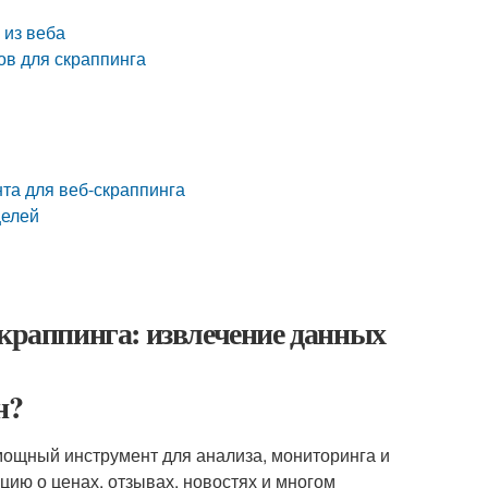
 из веба
ов для скраппинга
та для веб-скраппинга
целей
скраппинга: извлечение данных
н?
 мощный инструмент для анализа, мониторинга и
ию о ценах, отзывах, новостях и многом