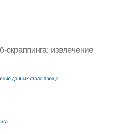
б-скраппинга: извлечение
чение данных стало проще
инга