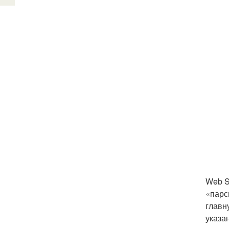
Web S
«парс
главн
указа