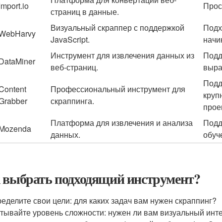
Import.io
Прос
страниц в данные.
Визуальный скраппер с поддержкой
Подх
WebHarvy
JavaScript.
начи
Инструмент для извлечения данных из
Подд
DataMiner
веб-страниц.
выра
Подд
Content
Профессиональный инструмент для
круп
Grabber
скраппинга.
прое
Платформа для извлечения и анализа
Подд
Mozenda
данных.
обуч
 выбрать подходящий инструмент?
еделите свои цели: для каких задач вам нужен скраппинг?
тывайте уровень сложности: нужен ли вам визуальный инте