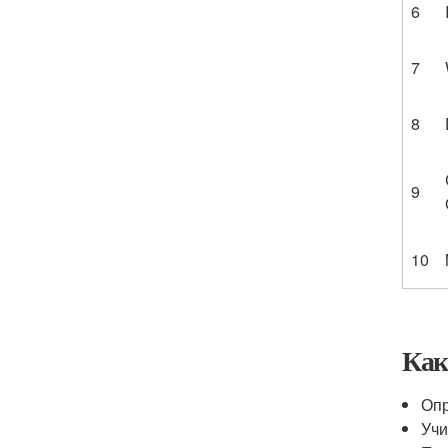
6
7
8
9
10
Как
Опр
Учи