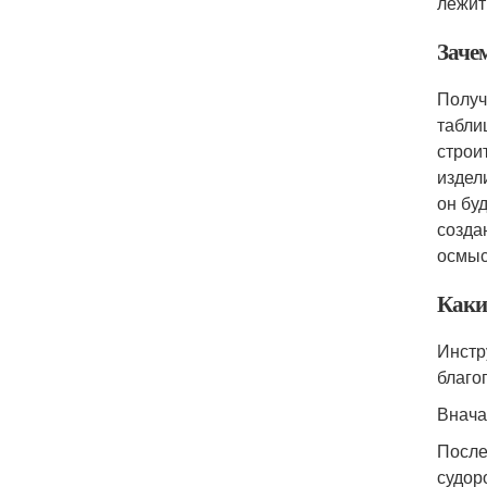
лежит
Заче
Получ
табли
строи
издел
он бу
созда
осмыс
Каки
Инстр
благо
Внача
После
судор