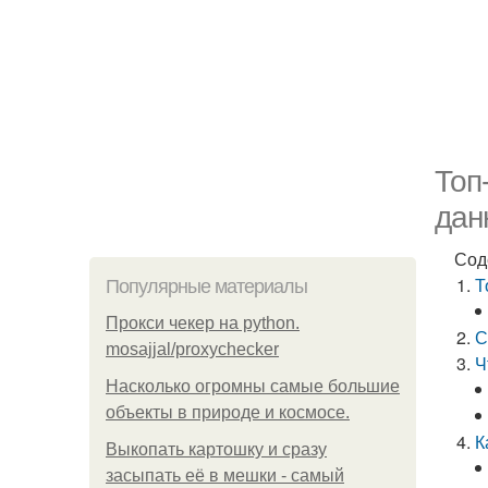
Топ
дан
Сод
Т
Популярные материалы
Прокси чекер на python.
С
mosajjal/proxychecker
Ч
Насколько огромны самые большие
объекты в природе и космосе.
К
Выкопать картошку и сразу
засыпать её в мешки - самый