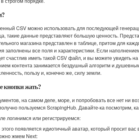
 в строгом порядке.
м?
енный CSV можно использовать для последующей генерации 
ца, такие данные представляют большую ценность. Представ
тельного магазина представлен в таблице, притом для кажд
ия заполнены все поля и характеристики. Если наполнением
дет счастлив иметь такой CSV файл, и вы можете увидеть на
нием контента занимается бездушный алгоритм и душевным
ленность, пользу и, конечно же, силу земли.
е кнопки жать?
ументов, на самом деле, море, и попробовать все нет ни в
получно пользуемся ScrapingHub. Давайте-ка посмотрим, ка
ле логинимся или регистрируемся:
 этого появляется идиотичный аватар, который просит вас в
ожно жмем Next: