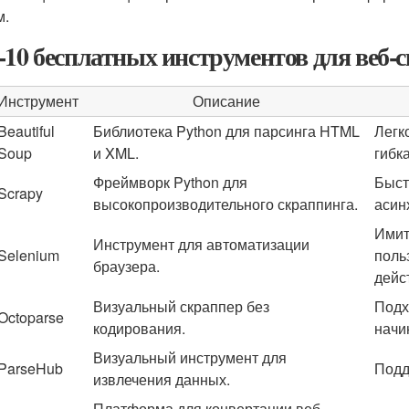
м.
-10 бесплатных инструментов для веб-
Инструмент
Описание
Beautiful
Библиотека Python для парсинга HTML
Легк
Soup
и XML.
гибк
Фреймворк Python для
Быст
Scrapy
высокопроизводительного скраппинга.
асин
Имит
Инструмент для автоматизации
Selenium
поль
браузера.
дейс
Визуальный скраппер без
Подх
Octoparse
кодирования.
начи
Визуальный инструмент для
ParseHub
Подд
извлечения данных.
Платформа для конвертации веб-