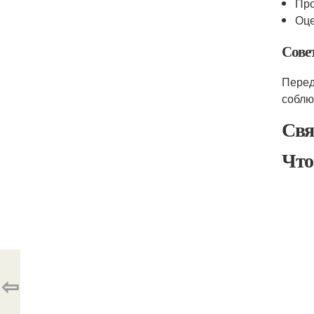
Про
Оце
Сове
Перед
соблю
Свя
Что
⇦