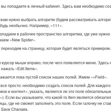
 вы попадаете в личный кабинет. Здесь вам необходимо созд
 вам нужно выбрать алгоритм (будем рассматривать алгоритм
ибудь необычно. Например, «111».
попадаем в рабочее пространство алгоритма, где уже нужно 
аем «New Spider».
 переходим на страницу, которая будет являться примером.
 курсор мыши вправо, после чего появляется меню. Здесь на
нажать «Edit Items».
ажается пока пустой список наших полей. Жмем «+Field».
 все просто: необходимо создать список полей. Для каждого
овок и контент», указать, является ли это поле обязательны
y»). Если вы указываете, что какой-то Item является обязате
ицы, где не сможет заполнить это поле. Если галочку не ста
Save Changes.