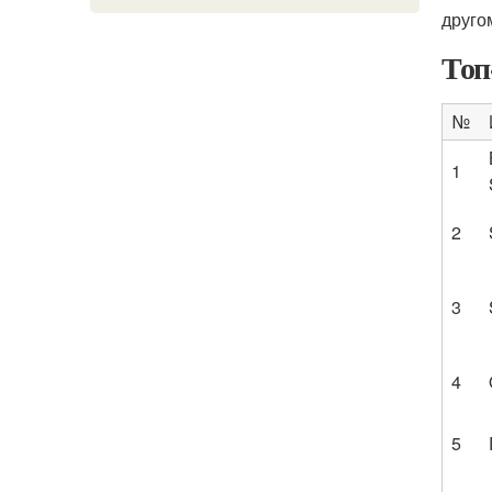
друго
Топ
№
1
2
3
4
5