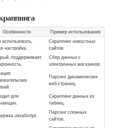
скраппинга
Особенности
Пример использования
о использовать,
Скраппинг новостных
ая настройка.
сайтов.
рый, поддерживает
Сбор данных с
хронность.
электронных магазинов.
ация
Парсинг динамических
зовательских
веб-страниц.
твий.
одит для
Скраппинг данных из
нающих.
таблиц.
Парсинг сложных
ержка JavaScript.
сайтов.
Скраппинг данных из