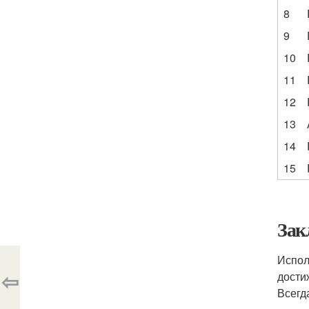
8
9
10
11
12
13
14
15
Зак
Испол
⇦
дости
Всегд