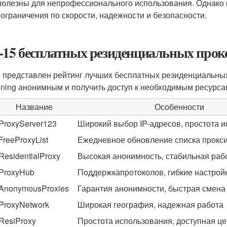
полезны для непрофессионального использования. Однако в
 ограничения по скорости, надежности и безопасности.
-15 бесплатных резиденциальных прокси
 представлен рейтинг лучших бесплатных резиденциальных
ning анонимным и получить доступ к необходимым ресурса
Название
Особенности
ProxyServer123
Широкий выбор IP-адресов, простота 
FreeProxyList
Ежедневное обновление списка прокс
ResidentialProxy
Высокая анонимность, стабильная раб
ProxyHub
Поддержкапротоколов, гибкие настрой
AnonymousProxies
Гарантия анонимности, быстрая смена 
ProxyNetwork
Широкая география, надежная работа
ResiProxy
Простота использования, доступная ц