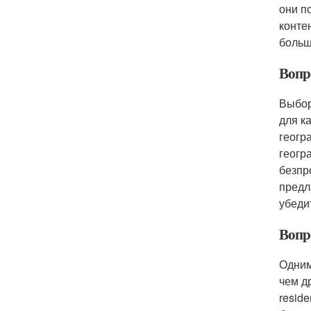
они п
конте
больш
Вопро
Выбор
для к
геогр
геогр
безпр
предл
убеди
Вопро
Одним
чем д
resid