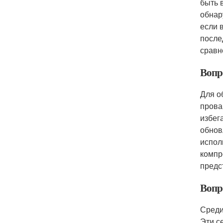
быть 
обнар
если 
после
сравн
Вопро
Для о
прова
избег
обнов
испол
компр
предс
Вопро
Среди
Эти с