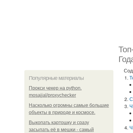
Топ
Год
Сод
Т
Популярные материалы
Прокси чекер на python.
mosajjal/proxychecker
С
Насколько огромны самые большие
Ч
объекты в природе и космосе.
Выкопать картошку и сразу
Ч
засыпать её в мешки - самый