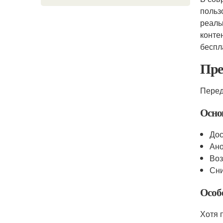
польз
реаль
конте
беспл
Пре
Перед
Осно
Дос
Ано
Воз
Сни
Особ
Хотя 