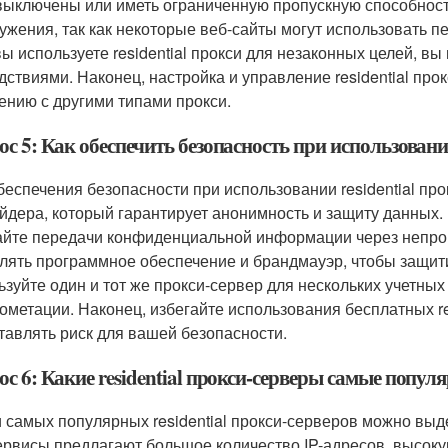
выключены или иметь ограниченную пропускную способност
ужения, так как некоторые веб-сайты могут использовать 
вы используете residential прокси для незаконных целей, в
дствиями. Наконец, настройка и управление residential пр
ению с другими типами прокси.
с 5: Как обеспечить безопасность при использовании
беспечения безопасности при использовании residential п
йдера, который гарантирует анонимность и защиту данных
айте передачи конфиденциальной информации через непро
лять программное обеспечение и брандмауэр, чтобы защит
ьзуйте один и тот же прокси-сервер для нескольких учетных 
ометации. Наконец, избегайте использования бесплатных resi
тавлять риск для вашей безопасности.
с 6: Какие residential прокси-серверы самые попул
 самых популярных residential прокси-серверов можно выдели
ервисы предлагают большое количество IP-адресов, высокую