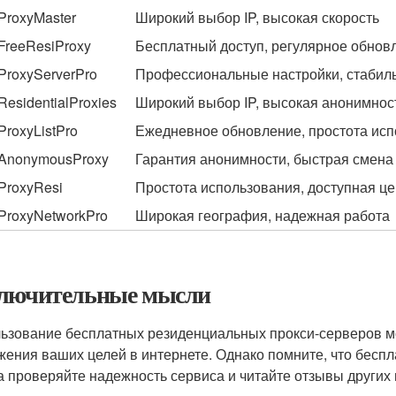
ProxyMaster
Широкий выбор IP, высокая скорость
FreeResiProxy
Бесплатный доступ, регулярное обнов
ProxyServerPro
Профессиональные настройки, стабил
ResidentialProxies
Широкий выбор IP, высокая анонимнос
ProxyListPro
Ежедневное обновление, простота ис
AnonymousProxy
Гарантия анонимности, быстрая смена 
ProxyResi
Простота использования, доступная ц
ProxyNetworkPro
Широкая география, надежная работа
лючительные мысли
ьзование бесплатных резиденциальных прокси-серверов м
жения ваших целей в интернете. Однако помните, что беспл
а проверяйте надежность сервиса и читайте отзывы других