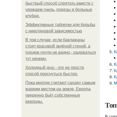
быстрый способ спрятать вместе с
урожаем гниль, порезы и больные
клубни.
Эффективные таблетки для борьбы
с никотиновой зависимостью
В том случае, если баклажаны
стоят красивой зелёной стеной, а
К
плодов почти не видно - радоваться
тут нечему.
К
Холодный душ - это не просто
К
способ проснуться быстро.
К
М
Пока многие считают сахару самым
жарким местом на земле, Европа
уверенно бьёт собственные
рекорды.
Топ
В сов