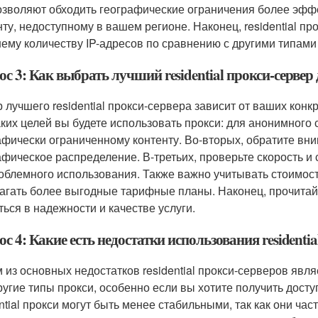
озволяют обходить географические ограничения более эффе
нту, недоступному в вашем регионе. Наконец, residential п
ему количеству IP-адресов по сравнению с другими типами
с 3: Как выбрать лучший residential прокси-сервер
 лучшего residential прокси-сервера зависит от ваших конк
аких целей вы будете использовать прокси: для анонимного 
афически ограниченному контенту. Во-вторых, обратите вни
афическое распределение. В-третьих, проверьте скорость и 
облемного использования. Также важно учитывать стоимость
агать более выгодные тарифные планы. Наконец, прочитайт
ться в надежности и качестве услуги.
с 4: Какие есть недостатки использования residentia
 из основных недостатков residential прокси-серверов являе
ругие типы прокси, особенно если вы хотите получить досту
ential прокси могут быть менее стабильными, так как они ча