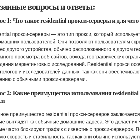
занные вопросы и ответы:
с 1: Что такое residential прокси-серверы и для че
ential прокси-серверы — это тип прокси, который использу
омашних пользователей. Они позволяют пользователям скры
рес другого устройства, обычно расположенного в другом г
много просмотра веб-сайтов, обхода географических огра
дения маркетинговых исследований. Residential прокси ос
тологов и исследователей данных, так как они обеспечива
ению с обычными прокси-серверами.
с 2: Какие преимущества использования residentia
си
ное преимущество residential прокси-серверов заключается
ые выглядят как обычные домашние адреса. Это делает их 
ые часто блокируют трафик с известных прокси-серверов. R
ую скорость и стабильность, так как они обычно используют