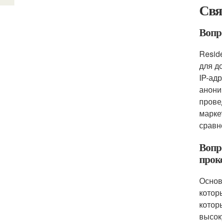
Свя
Вопро
Resid
для д
IP-ад
анони
прове
марке
сравн
Вопро
прок
Основ
котор
котор
высок