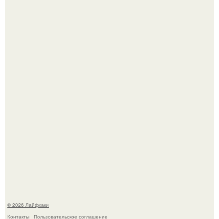
Смородины в этом году много, а обычное жидкое
варенье у нас как-то не очень едят.
Автоваз крупнейшее обновление Lada Niva Legend за
всю историю представил.
© 2026 Лайфхаки
Контакты
Пользовательское соглашение