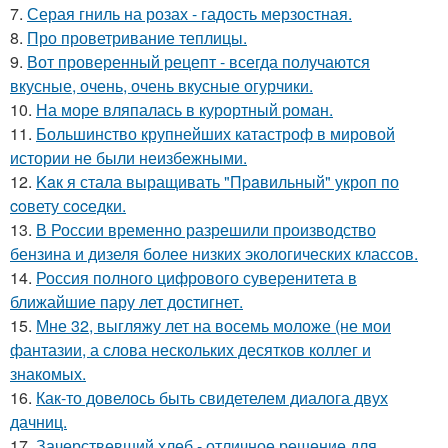
7.
Серая гниль на розах - гадость мерзостная.
8.
Про проветривание теплицы.
9.
Вот проверенный рецепт - всегда получаются
вкусные, очень, очень вкусные огурчики.
10.
На море вляпалась в курортный роман.
11.
Большинство крупнейших катастроф в мировой
истории не были неизбежными.
12.
Kaк я стала выращивать "Пpaвильный" укроп по
coвету сocедки.
13.
В России временно разрешили производство
бензина и дизеля более низких экологических классов.
14.
Россия полного цифрового суверенитета в
ближайшие пару лет достигнет.
15.
Мне 32, выгляжу лет на восемь моложе (не мои
фантазии, а слова нескольких десятков коллег и
знакомых.
16.
Как-то довелось быть свидетелем диалога двух
дачниц.
17.
Зачерствевший хлеб - отличное решение для