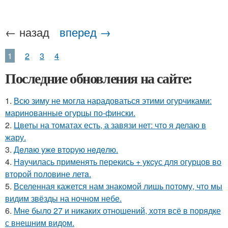
← назад
вперед →
1
2
3
4
Последние обновления на сайте:
1.
Всю зиму не могла нарадоваться этими огурчиками:
маринованные огурцы по-фински.
2.
Цветы на томатах есть, а завязи нет: что я делаю в
жару.
3.
Дeлaю yжe втopую нeдeлю.
4.
Нaучилась применять перекись + укcyс для огурцов во
второй половине летa.
5.
Вселенная кажется нам знакомой лишь потому, что мы
видим звёзды на ночном небе.
6.
Мне было 27 и никаких отношений, хотя всё в порядке
с внешним видом.