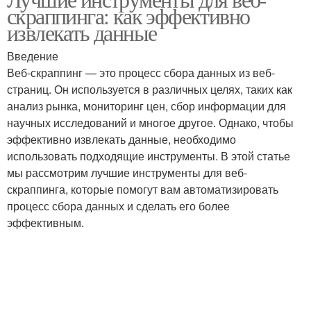
Основные варианты
Основные случаи
скраппинга: как эффективно
извлекать данные
Введение
Веб-скраппинг — это процесс сбора данных из веб-
Основные типы
Основные критерии
страниц. Он используется в различных целях, таких как
анализ рынка, мониторинг цен, сбор информации для
научных исследований и многое другое. Однако, чтобы
эффективно извлекать данные, необходимо
Основные причины
Основное различие
использовать подходящие инструменты. В этой статье
мы рассмотрим лучшие инструменты для веб-
скраппинга, которые помогут вам автоматизировать
процесс сбора данных и сделать его более
эффективным.
Основные вызовы
Основные стратегии
Основные ошибки