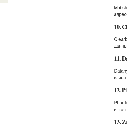
Mailc
адрес
10. C
Clear
данны
11. D
Datan
клиен
12. 
Phant
источ
13. Z