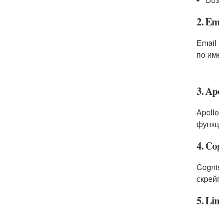
2. Em
Email
по им
3. Apo
Apoll
функц
4. Co
Cogni
скрей
5. Li