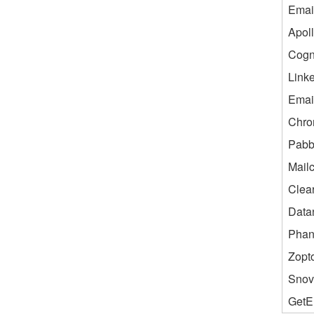
Emai
Apoll
Cogn
Link
Email
Chro
Pabb
Mail
Clear
Data
Phan
Zopt
Snov
GetE