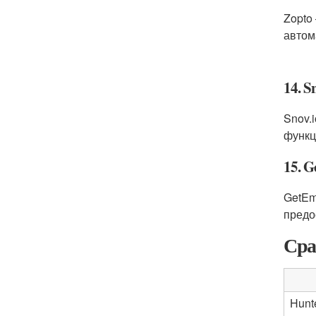
Zopto
автом
14. S
Snov.
функц
15. G
GetEm
предо
Сра
Hunte