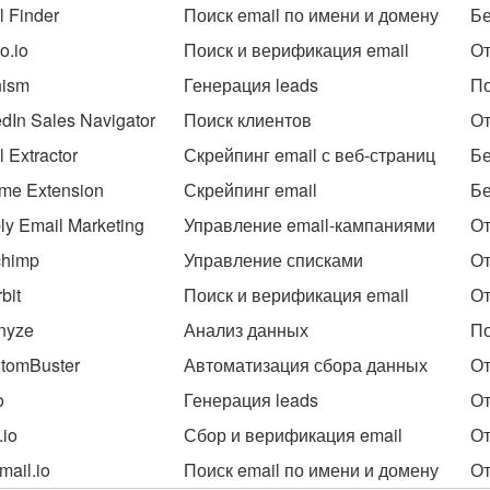
l Finder
Поиск email по имени и домену
Бе
o.io
Поиск и верификация email
От
ism
Генерация leads
По
edIn Sales Navigator
Поиск клиентов
От
 Extractor
Скрейпинг email с веб-страниц
Бе
me Extension
Скрейпинг email
Бе
ly Email Marketing
Управление email-кампаниями
От
chimp
Управление списками
От
bit
Поиск и верификация email
От
nyze
Анализ данных
По
tomBuster
Автоматизация сбора данных
От
o
Генерация leads
От
.io
Сбор и верификация email
От
mail.io
Поиск email по имени и домену
От