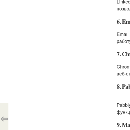
Linke
позво
6. Em
Email
работ
7. Ch
Chrom
веб-с
8. Pa
Pabbl
функц
⇦
9. Ma