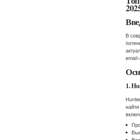
Топ
2025
Вве
В сов
потен
актуа
email
Осн
1. Hu
Hunte
найти
включ
Про
Выс
Воз