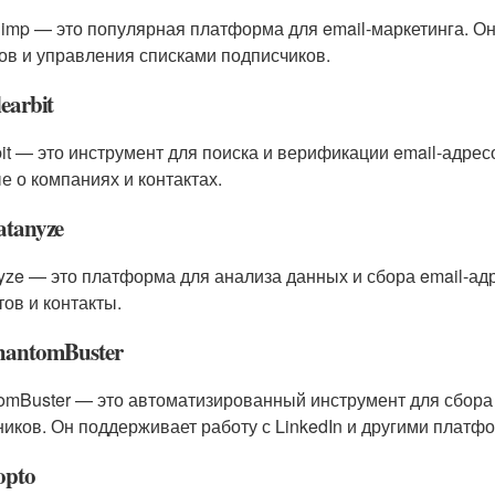
himp — это популярная платформа для email-маркетинга. Он
ов и управления списками подписчиков.
learbit
bit — это инструмент для поиска и верификации email-адре
е о компаниях и контактах.
atanyze
yze — это платформа для анализа данных и сбора email-ад
тов и контакты.
PhantomBuster
omBuster — это автоматизированный инструмент для сбора 
ников. Он поддерживает работу с LinkedIn и другими платф
opto