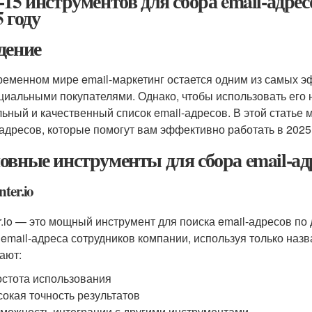
-15 инструментов для сбора email-адре
 году
дение
ременном мире email-маркетинг остается одним из самых э
циальными покупателями. Однако, чтобы использовать его 
льный и качественный список email-адресов. В этой статье
-адресов, которые помогут вам эффективно работать в 2025 
овные инструменты для сбора email-ад
nter.io
r.io — это мощный инструмент для поиска email-адресов п
 email-адреса сотрудников компании, используя только на
ают:
стота использования
окая точность результатов
можность интеграции с другими инструментами