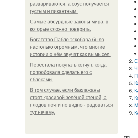
развариваются, а соус получается
густым и пикантным.
Самые абсурдные законы мира, в
которые сложно поверить.
Богатство Пабло эскобара было
настолько огромным, что многие
истории о нём звучат как вымысел.
С
Перестала покупать кетчуп, когда
Ч
попробовала сделать его с
П
яблоками.
К
К
В том случае, если баклажаны
К
стоят красивой зелёной стеной, а
М
плодов почти не видно - радоваться
К
тут нечему.