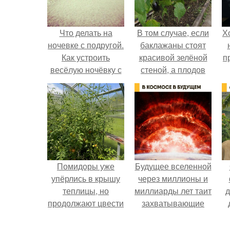
Что делать на
В том случае, если
Х
ночевке с подругой.
баклажаны стоят
Как устроить
красивой зелёной
п
весёлую ночёвку с
стеной, а плодов
подружками
почти не видно -
радоваться тут
нечему.
Помидоры уже
Будущее вселенной
упёрлись в крышу
через миллионы и
теплицы, но
миллиарды лет таит
д
продолжают цвести
захватывающие
как сумасшедшие?
тайны.
в