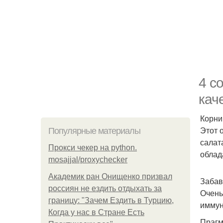
4 с
кач
Корни
Этот 
Популярные материалы
салат
Прокси чекер на python.
облад
mosajjal/proxychecker
Академик ран Онищенко призвал
Забав
россиян не ездить отдыхать за
Очень
границу: "Зачем Ездить в Турцию,
иммун
Когда у нас в Стране Есть
Прагм