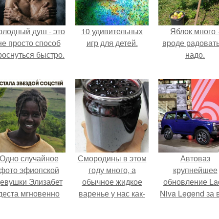
олодный душ - это
10 удивительных
Яблок много 
не просто способ
игр для детей.
вроде радоват
роснуться быстро.
надо.
Одно случайное
Смородины в этом
Автоваз
фото эфиопской
году много, а
крупнейшее
евушки Элизабет
обычное жидкое
обновление La
деста мгновенно
варенье у нас как-
Niva Legend за 
разлетелось по
то не очень едят.
историю
сему интернету и
представил.