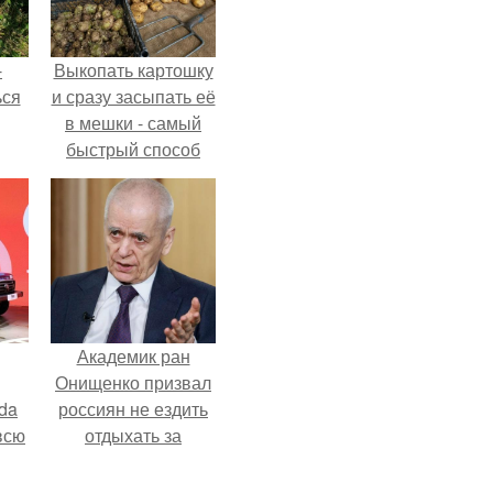
-
Выкопать картошку
ься
и сразу засыпать её
в мешки - самый
быстрый способ
спрятать вместе с
урожаем гниль,
порезы и больные
клубни.
Академик ран
Онищенко призвал
da
россиян не ездить
всю
отдыхать за
границу: "Зачем
Ездить в Турцию,