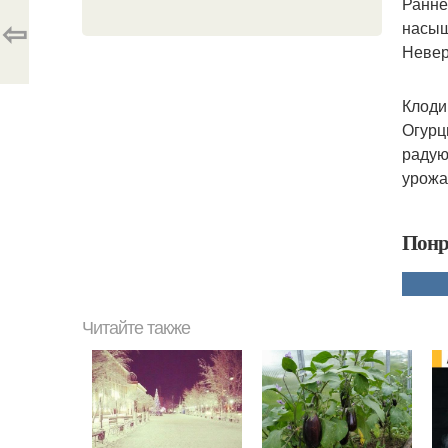
Ранне
⇦
насыщ
Невер
Клоди
Огурц
радую
урожа
Понр
Читайте также