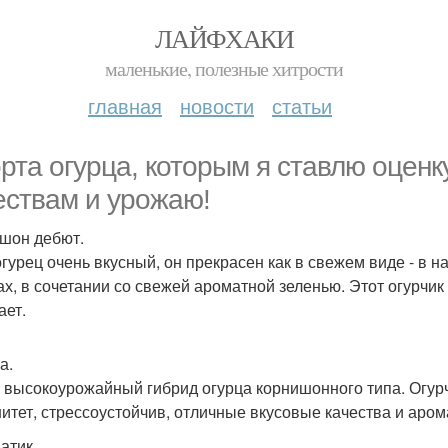
ЛАЙФХАКИ
маленькие, полезные хитрости
главная
новости
статьи
орта огурца, которым я ставлю оценк
ествам и урожаю!
шон дебют.
огурец очень вкусный, он прекрасен как в свежем виде - в н
ах, в сочетании со свежей ароматной зеленью. Этот огурчи
ает.
а.
 высокоурожайный гибрид огурца корнишонного типа. Огурч
итет, стрессоустойчив, отличные вкусовые качества и аром
атик.