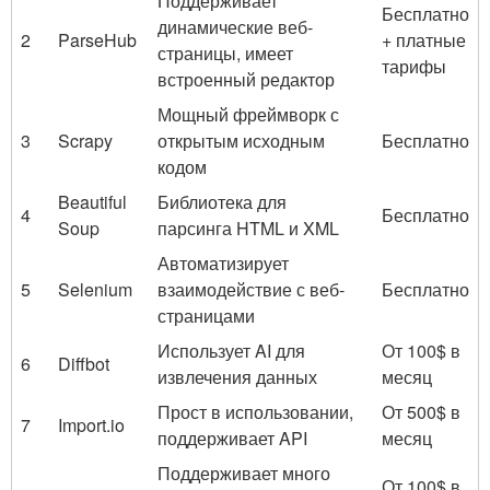
Поддерживает
Бесплатно
динамические веб-
2
ParseHub
+ платные
страницы, имеет
тарифы
встроенный редактор
Мощный фреймворк с
3
Scrapy
открытым исходным
Бесплатно
кодом
Beautiful
Библиотека для
4
Бесплатно
Soup
парсинга HTML и XML
Автоматизирует
5
Selenium
взаимодействие с веб-
Бесплатно
страницами
Использует AI для
От 100$ в
6
Diffbot
извлечения данных
месяц
Прост в использовании,
От 500$ в
7
Import.io
поддерживает API
месяц
Поддерживает много
От 100$ в