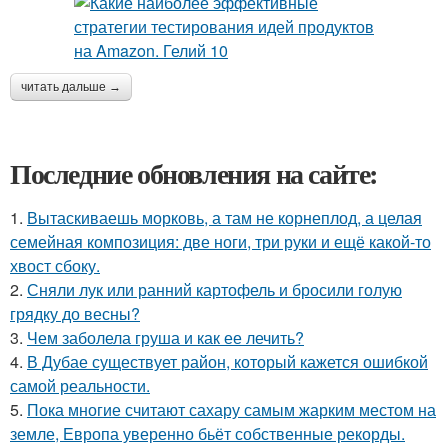
читать дальше →
Последние обновления на сайте:
1.
Вытаскиваешь морковь, а там не корнеплод, а целая
семейная композиция: две ноги, три руки и ещё какой-то
хвост сбоку.
2.
Сняли лук или ранний картофель и бросили голую
грядку до весны?
3.
Чем заболела груша и как ее лечить?
4.
В Дубае существует район, который кажется ошибкой
самой реальности.
5.
Пока многие считают сахару самым жарким местом на
земле, Европа уверенно бьёт собственные рекорды.