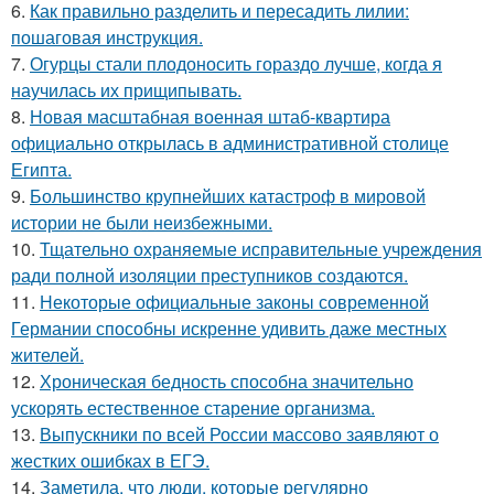
6.
Как правильно разделить и пересадить лилии:
пошаговая инструкция.
7.
Огурцы стали плодоносить гораздо лучше, когда я
научилась их прищипывать.
8.
Новая масштабная военная штаб-квартира
официально открылась в административной столице
Египта.
9.
Большинство крупнейших катастроф в мировой
истории не были неизбежными.
10.
Тщательно охраняемые исправительные учреждения
ради полной изоляции преступников создаются.
11.
Некоторые официальные законы современной
Германии способны искренне удивить даже местных
жителей.
12.
Хроническая бедность способна значительно
ускорять естественное старение организма.
13.
Выпускники по всей России массово заявляют о
жестких ошибках в ЕГЭ.
14.
Заметила, что люди, которые регулярно