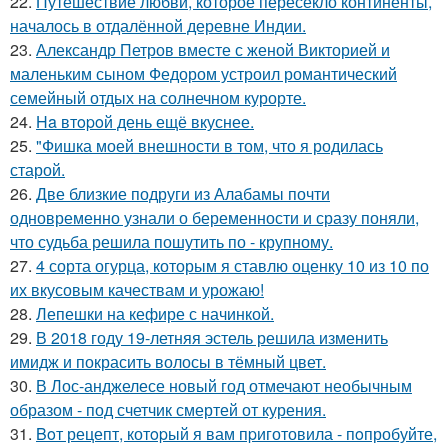
22.
Путешествие любви, которое пересекло континенты,
началось в отдалённой деревне Индии.
23.
Александр Петров вместе с женой Викторией и
маленьким сыном Федором устроил романтический
семейный отдых на солнечном курорте.
24.
Ha втopoй день ещё вкуснее.
25.
"Фишка моей внешности в том, что я родилась
старой.
26.
Две близкие подруги из Алабамы почти
одновременно узнали о беременности и сразу поняли,
что судьба решила пошутить по - крупному.
27.
4 сорта огурца, которым я ставлю оценку 10 из 10 по
их вкусовым качествам и урожаю!
28.
Лепешки на кефире с начинкой.
29.
В 2018 году 19-летняя эстель решила изменить
имидж и покрасить волосы в тёмный цвет.
30.
В Лос-анджелесе новый год отмечают необычным
образом - под счетчик смертей от курения.
31.
Boт рецепт, котopый я вам пpиготовила - пoпробуйте,