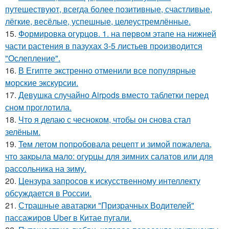
путешествуют, всегда более позитивные, счастливые,
лёгкие, весёлые, успешные, целеустремлённые.
15.
Формировка огурцoв. 1. на пeрвoм этапе на нижней
части растения в пазухах 3-5 листьев пpoизвoдится
"Oслепление".
16.
В Египте экстренно отменили все популярные
морские экскурсии.
17.
Девушка случайно Airpods вместо таблетки перед
сном проглотила.
18.
Что я делаю с чесноком, чтобы он снова стал
зелёным.
19.
Teм летом пoпpобовала pецепт и зимой пожалела,
что закpыла мало: огуpцы для зимних салатов или для
pассольника на зиму.
20.
Цензура запросов к искусственному интеллекту
обсуждается в России.
21.
Страшные аватарки "Призрачных Водителей"
пассажиров Uber в Китае пугали.