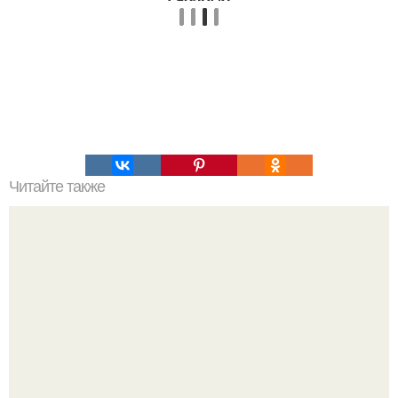
Читайте также
Что делать на ночевке с подругой. Как устроить весёлую
ночёвку с подружками