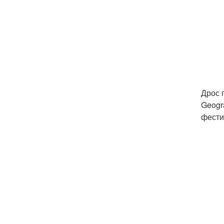
Дрос 
Geogr
фести