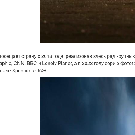
посещает страну с 2018 года, реализовав здесь ряд крупных
aphic, CNN, BBC и Lonely Planet, а в 2023 году серию фо
вале Xposure в ОАЭ.