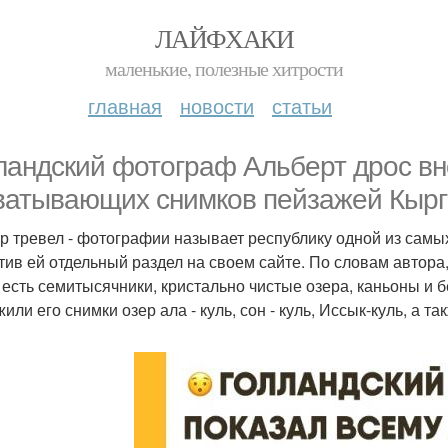
ЛАЙФХАКИ
маленькие, полезные хитрости
главная
новости
статьи
ландский фотограф Альберт дрос вн
ватывающих снимков пейзажей Кырг
р тревел - фотографии называет республику одной из самы
тив ей отдельный раздел на своем сайте. По словам автора,
 есть семитысячники, кристально чистые озера, каньоны и
жили его снимки озер ала - куль, сон - куль, Иссык-куль, а 