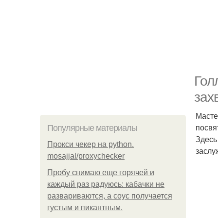
Гол
зах
Масте
посвя
Популярные материалы
Здесь
Прокси чекер на python.
заслу
mosajjal/proxychecker
Пробу снимаю еще горячей и
каждый раз радуюсь: кабачки не
развариваются, а соус получается
густым и пикантным.