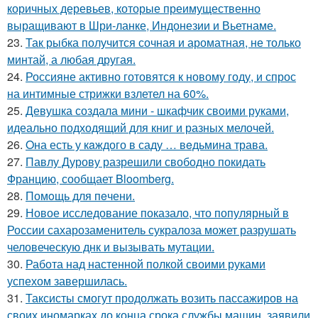
коричных деревьев, которые преимущественно
выращивают в Шри-ланке, Индонезии и Вьетнаме.
23.
Так рыбка получится сочная и ароматная, не только
минтай, а любая другая.
24.
Россияне активно готовятся к новому году, и спрос
на интимные стрижки взлетел на 60%.
25.
Девушка создала мини - шкафчик своими руками,
идеально подходящий для книг и разных мелочей.
26.
Oна есть у кaждого в саду … вeдьмина трава.
27.
Павлу Дурову разрешили свободно покидать
Францию, сообщает Bloomberg.
28.
Помoщь для пeчени.
29.
Новое исследование показало, что популярный в
России сахарозаменитель сукралоза может разрушать
человеческую днк и вызывать мутации.
30.
Работа над настенной полкой своими руками
успехом завершилась.
31.
Таксисты смогут продолжать возить пассажиров на
своих иномарках до конца срока службы машин, заявили