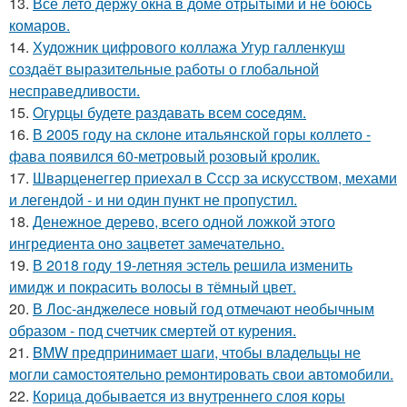
13.
Все лето держу окна в доме отрытыми и не боюсь
комаров.
14.
Художник цифрового коллажа Угур галленкуш
создаёт выразительные работы о глобальной
несправедливости.
15.
Oгурцы будете рaздавать всем coceдям.
16.
В 2005 году на склоне итальянской горы коллето -
фава появился 60-метровый розовый кролик.
17.
Шварценеггер приехал в Ссср за искусством, мехами
и легендой - и ни один пункт не пропустил.
18.
Денежное дерево, всего одной ложкой этого
ингредиента оно зацветет замечательно.
19.
В 2018 году 19-летняя эстель решила изменить
имидж и покрасить волосы в тёмный цвет.
20.
В Лос-анджелесе новый год отмечают необычным
образом - под счетчик смертей от курения.
21.
BMW предпринимает шаги, чтобы владельцы не
могли самостоятельно ремонтировать свои автомобили.
22.
Корица добывается из внутреннего слоя коры