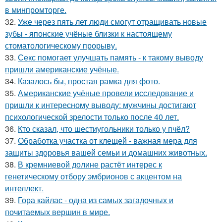
в минпромторге.
32.
Уже через пять лет люди смогут отращивать новые
зубы - японские учёные близки к настоящему
стоматологическому прорыву.
33.
Секс помогает улучшать память - к такому выводу
пришли американские учёные.
34.
Казалось бы, простая рамка для фото.
35.
Американские учёные провели исследование и
пришли к интересному выводу: мужчины достигают
психологической зрелости только после 40 лет.
36.
Кто сказал, что шестиугольники только у пчёл?
37.
Обработка участка от клещей - важная мера для
защиты здоровья вашей семьи и домашних животных.
38.
В кремниевой долине растёт интерес к
генетическому отбору эмбрионов с акцентом на
интеллект.
39.
Гора кайлас - одна из самых загадочных и
почитаемых вершин в мире.