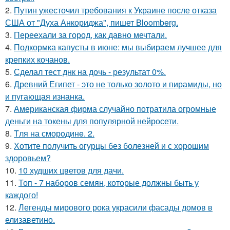
2.
Путин ужесточил требования к Украине после отказа
США от "Духа Анкориджа", пишет Bloomberg.
3.
Переехали за город, как давно мечтали.
4.
Подкормка капусты в июне: мы выбираем лучшее для
крепких кочанов.
5.
Сделал тест днк на дочь - результат 0%.
6.
Древний Египет - это не только золото и пирамиды, но
и пугающая изнанка.
7.
Американская фирма случайно потратила огромные
деньги на токены для популярной нейросети.
8.
Tля на сморoдинe. 2.
9.
Хотите получить огурцы без болезней и с хорошим
здоровьем?
10.
10 худших цветов для дачи.
11.
Топ - 7 наборов семян, которые должны быть у
каждого!
12.
Легенды мирового рока украсили фасады домов в
елизаветино.