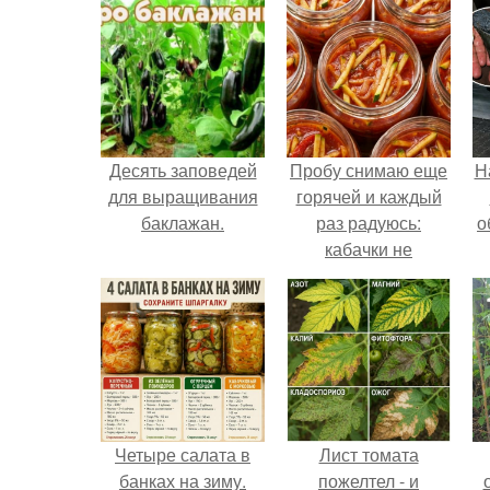
Десять заповедей
Пробу снимаю еще
Н
для выращивания
горячей и каждый
баклажан.
раз радуюсь:
о
кабачки не
развариваются, а
соус получается
густым и
пикантным.
Четыре салата в
Лист томата
банках на зиму.
пожелтел - и