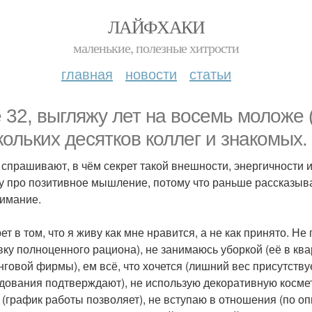
ЛАЙФХАКИ
маленькие, полезные хитрости
главная
новости
статьи
 32, выгляжу лет на восемь моложе 
кольких десятков коллег и знакомых.
 спрашивают, в чём секрет такой внешности, энергичности и
у про позитивное мышление, потому что раньше рассказыва
имание.
рет в том, что я живу как мне нравится, а не как принято.
вку полноценного рациона), не занимаюсь уборкой (её в ква
нговой фирмы), ем всё, что хочется (лишний вес присутству
дования подтверждают), не использую декоративную космети
 (график работы позволяет), не вступаю в отношения (по оп