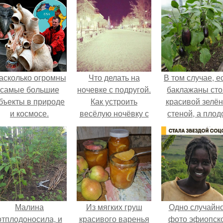
асколько огромны
Что делать на
В том случае, е
самые большие
ночевке с подругой.
баклажаны сто
бъекты в природе
Как устроить
красивой зелё
и космосе.
весёлую ночёвку с
стеной, а плод
подружками
почти не видно
радоваться ту
нечему.
Малина
Из мягких груш
Одно случайн
отплодоносила, и
красивого варенья
фото эфиопск