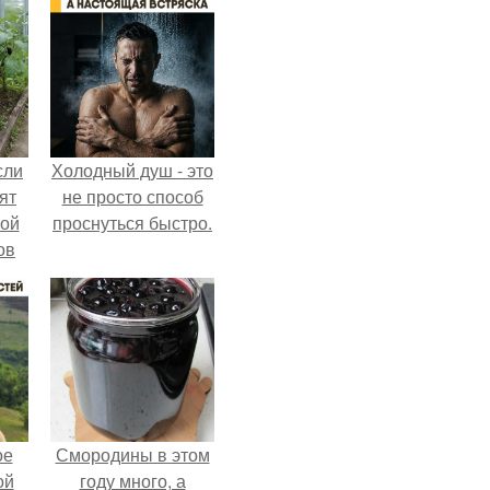
сли
Холодный душ - это
ят
не просто способ
ной
проснуться быстро.
ов
 -
т
ое
Смородины в этом
ой
году много, а