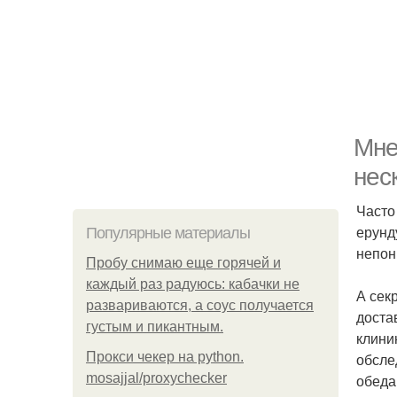
Мне
нес
Часто
ерунд
Популярные материалы
непон
Пробу снимаю еще горячей и
каждый раз радуюсь: кабачки не
А сек
развариваются, а соус получается
доста
густым и пикантным.
клини
Прокси чекер на python.
обсле
mosajjal/proxychecker
обеда