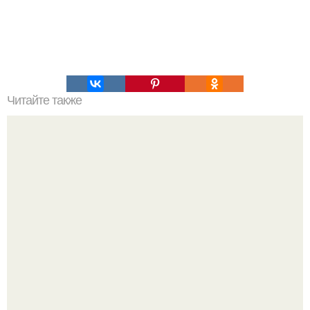
Читайте также
Домик солнечной вегетации Александра иванова.