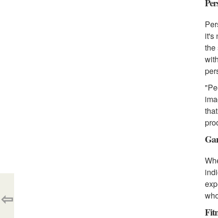
Per
Per
it'
the
wit
per
"Pe
ima
that
pro
Gam
Whe
ind
exp
⇦
who
Fit