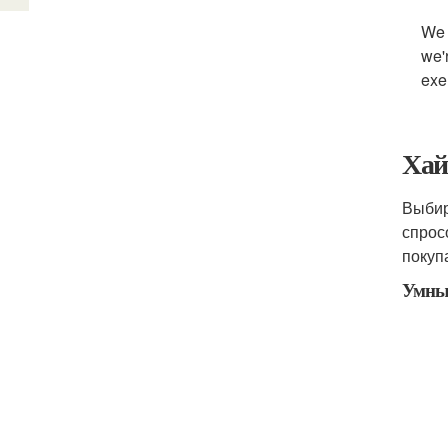
We 
we'
exe
Хай
Выбир
спрос
покуп
Умны