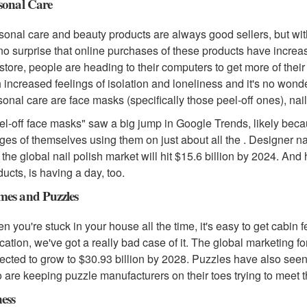
sonal Care
sonal care and beauty products are always good sellers, but with
s no surprise that online purchases of these products have incre
 store, people are heading to their computers to get more of thei
h increased feelings of isolation and loneliness and it's no wonde
sonal care are face masks (specifically those peel-off ones), nail
el-off face masks" saw a big jump in Google Trends, likely becau
ges of themselves using them on just about all the . Designer na
 the global nail polish market will hit $15.6 billion by 2024. And
ducts, is having a day, too.
es and Puzzles
n you're stuck in your house all the time, it's easy to get cabin 
ication, we've got a really bad case of it. The global marketing 
ected to grow to $30.93 billion by 2028. Puzzles have also seen 
 are keeping puzzle manufacturers on their toes trying to meet
ness