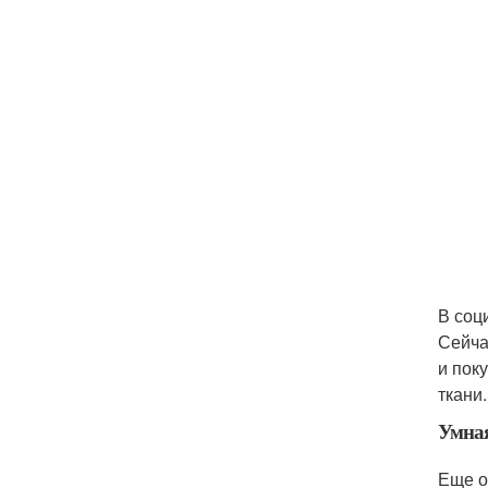
В соц
Сейча
и пок
ткани
Умна
Еще о