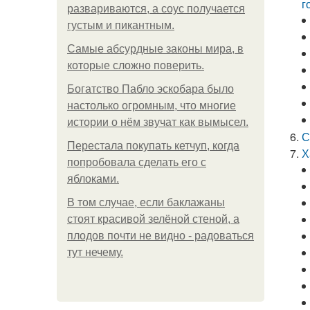
г
развариваются, а соус получается
густым и пикантным.
Самые абсурдные законы мира, в
которые сложно поверить.
Богатство Пабло эскобара было
настолько огромным, что многие
истории о нём звучат как вымысел.
С
Перестала покупать кетчуп, когда
Х
попробовала сделать его с
яблоками.
В том случае, если баклажаны
стоят красивой зелёной стеной, а
плодов почти не видно - радоваться
тут нечему.