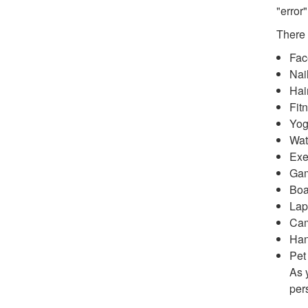
"error"
There 
Fac
Nai
Hai
Fit
Yog
Wat
Exe
Gam
Boa
Lap
Cam
Han
Pet
As 
per