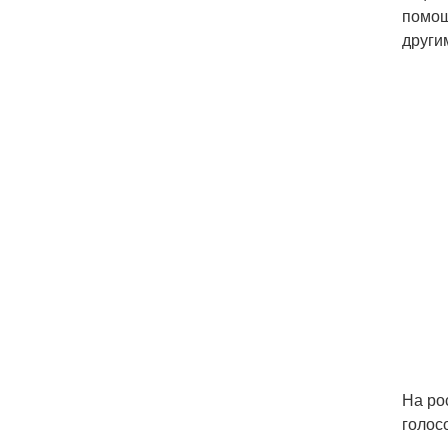
помощ
други
На ро
голос