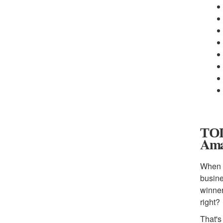
ТОП
Ama
When y
busine
winner
right?
That's