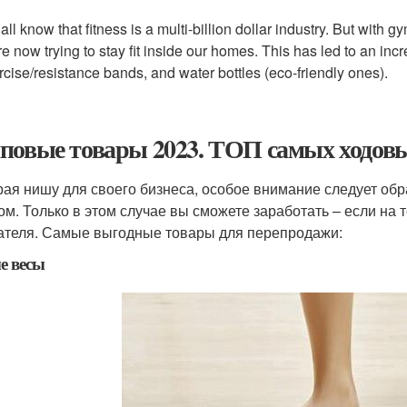
all know that fitness is a multi-billion dollar industry. But with
re now trying to stay fit inside our homes. This has led to an inc
rcise/resistance bands, and water bottles (eco-friendly ones).
повые товары 2023. ТОП самых ходовы
ая нишу для своего бизнеса, особое внимание следует об
ом. Только в этом случае вы сможете заработать – если на т
ателя. Самые выгодные товары для перепродажи:
е весы