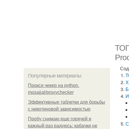
ТОП
Pro
Сод
Т
Популярные материалы
Х
Прокси чекер на python.
Б
mosajjal/proxychecker
И
Эффективные таблетки для борьбы
с никотиновой зависимостью
Пробу снимаю еще горячей и
С
каждый раз радуюсь: кабачки не