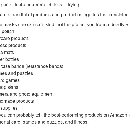
 part of trial-and-error a bit less… trying.
are a handful of products and product categories that consisten
e masks (the skincare kind, not the protect-you-from-a-deadly-vi
l polish
rcare products
ness products
a mats
er bottles
rcise bands (resistance bands)
es and puzzles
rd games
top skins
era and photo equipment
dmade products
 supplies
you can probably tell, the best-performing products on Amazon te
sonal care, games and puzzles, and fitness.