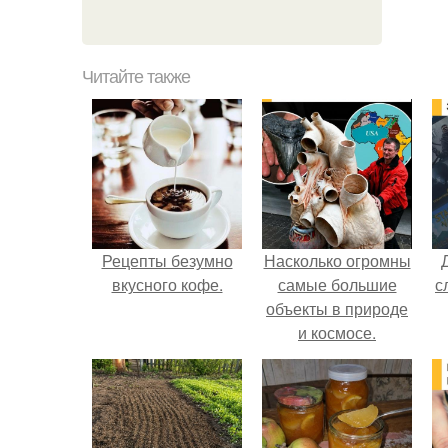
Читайте также
Рецепты безумно
Насколько огромны
вкусного кофе.
самые большие
с
объекты в природе
и космосе.