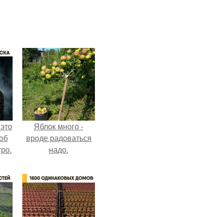
 это
Яблок много -
об
вроде радоваться
ро.
надо.