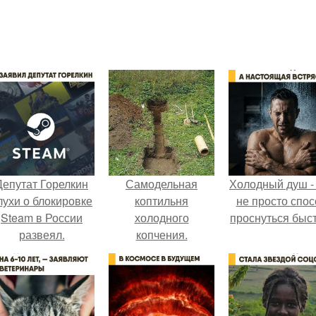
Депутат Горелкин
Самодельная
Холодный душ -
лухи о блокировке
коптильня
не просто спос
Steam в России
холодного
проснуться быст
развеял.
копчения.