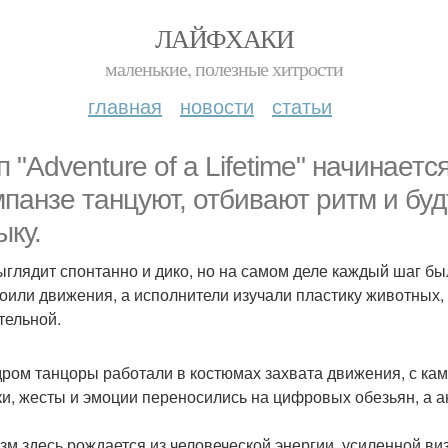
ЛАЙФХАКИ
маленькие, полезные хитрости
главная
новости
статьи
п "Adventure of a Lifetime" начинаетс
панзе танцуют, отбивают ритм и буд
ыку.
ыглядит спонтанно и дико, но на самом деле каждый шаг б
оили движения, а исполнители изучали пластику животных, 
тельной.
дром танцоры работали в костюмах захвата движения, с кам
и, жесты и эмоции переносились на цифровых обезьян, а 
зм здесь рождается из человеческой энергии, усиленной в