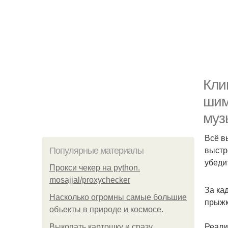
Кли
шим
муз
Всё в
выстр
Популярные материалы
убеди
Прокси чекер на python.
mosajjal/proxychecker
За ка
Насколько огромны самые большие
прыжк
объекты в природе и космосе.
Реали
Выкопать картошку и сразу