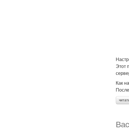
Настр
Этот 
серве
Как н
После
читат
Вас