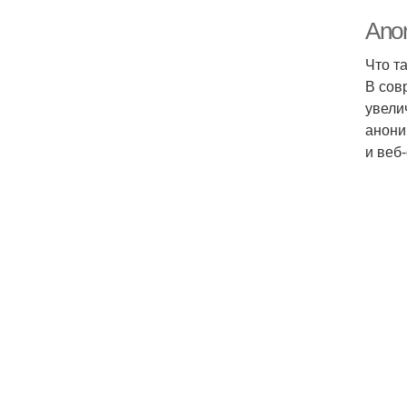
Anon
Что т
В сов
увели
анони
и веб