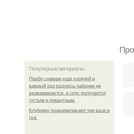
Про
Популярные материалы
Пробу снимаю еще горячей и
каждый раз радуюсь: кабачки не
развариваются, а соус получается
густым и пикантным.
Клубнику подкaрмливают три раза в
гoд.