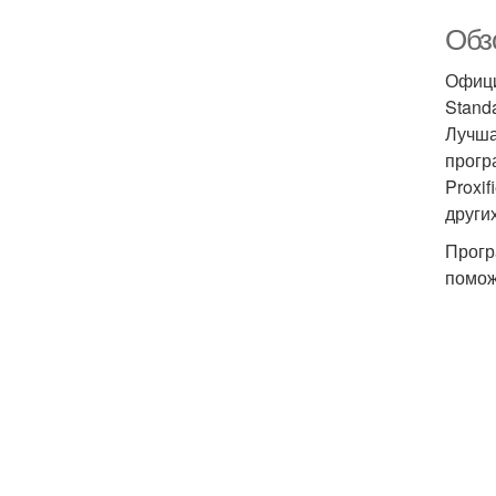
Обзо
Официа
Standa
Лучша
прогр
Proxi
други
Прогр
помож