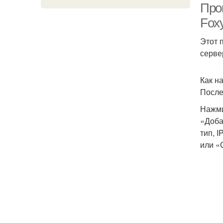
Про
Fox
Этот 
серве
Как н
После
Нажми
«Доба
тип, 
или «