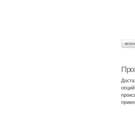
читат
Прог
Доста
опций
прокс
привя