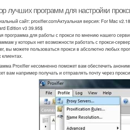
р лучших программ для настройки прокси.
льный сайт: proxifier.comАктуальная версия: For Mac v2.18/ 
rd Edition v3 39.95$
я программа для работы с прокси по мнению нашего серви
аммам у которых нет возможности работать с прокси-серве
fier, вы можете пользоваться прокси в абсолютно любых про
х клиентах.
амма Proxifier несомненно поможет вам обеспечить аноним
ет вам например получать и отправлять почту через прокси