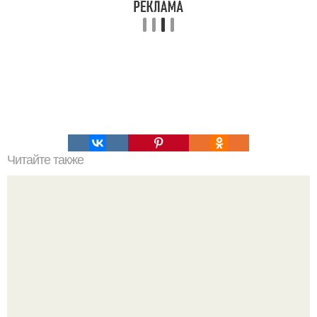
Читайте также
Что делать на ночевке с подругой. Как устроить весёлую
ночёвку с подружками