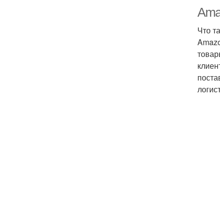
Ama
Что т
Amazo
товар
клиен
поста
логис