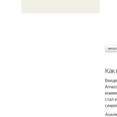
читат
Как 
Введ
Amazo
комме
стал 
секре
Анали