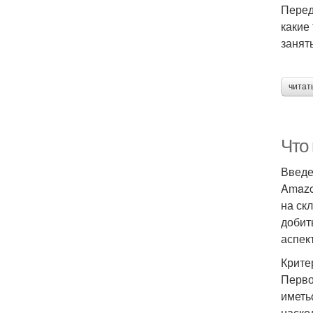
Перед
какие
занять
читат
Что
Введ
Amazo
на ск
добит
аспек
Крите
Перво
иметь
наско