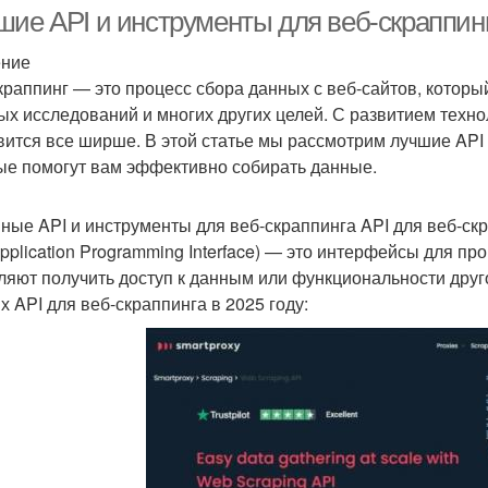
инструменты
шие API и инструменты для веб-скраппинг
ение
краппинг — это процесс сбора данных с веб-сайтов, который
ых исследований и многих других целей. С развитием техн
вится все ширше. В этой статье мы рассмотрим лучшие API 
ые помогут вам эффективно собирать данные.
ные API и инструменты для веб-скраппинга API для веб-ск
Application Programming Interface) — это интерфейсы для 
ляют получить доступ к данным или функциональности друг
х API для веб-скраппинга в 2025 году: