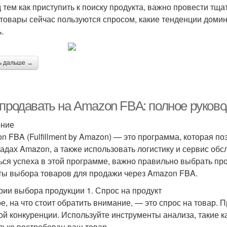
 тем как приступить к поиску продукта, важно провести тща
 товары сейчас пользуются спросом, какие тенденции домин
.
ь дальше →
 продавать на Amazon FBA: полное руково
ение
n FBA (Fulfillment by Amazon) — это программа, которая п
ладах Amazon, а также использовать логистику и сервис об
ься успеха в этой программе, важно правильно выбрать пр
ты выбора товаров для продажи через Amazon FBA.
рии выбора продукции 1. Спрос на продукт
е, на что стоит обратить внимание, — это спрос на товар. 
ой конкуренции. Используйте инструменты анализа, такие ка
лько востребован ваш товар.