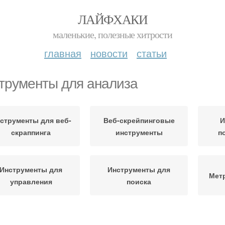
ЛАЙФХАКИ
маленькие, полезные хитрости
главная
новости
статьи
трументы для анализа
струменты для веб-
Веб-скрейпинговые
И
скраппинга
инструменты
п
Инструменты для
Инструменты для
Метр
управления
поиска
Эффективные
остоянный анализ
Серв