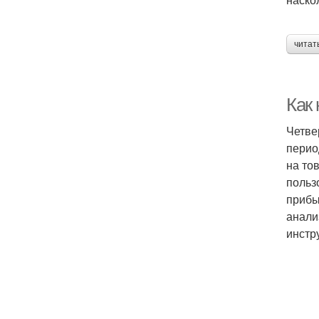
читат
Как
Четве
перио
на то
польз
прибы
анали
инстр