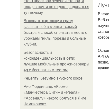
стоят красивой зелёной стеной, а
Луч
плодов почти не видно - радоваться
тут нечему.
Введ
Веб-с
Выкопать картошку и сразу
научн
засыпать её в мешки - самый
стано
быстрый способ спрятать вместе с
котор
урожаем гниль, порезы и больные
клубни.
Основ
Безопасность и
API (
конфиденциальность в сети:
позво
лучшие мобильные прокси-серверы
лучши
4g с бесплатным тестом
Рецепты безумно вкусного кофе.
Рио Фердинанд: «Кроме
«Манчестера Сити» и «Реала»
«Арсеналу» некого бояться в Лиге
Чемпионов»