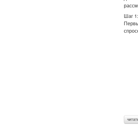
рассм
Шаг 1
Первы
спрос
читат