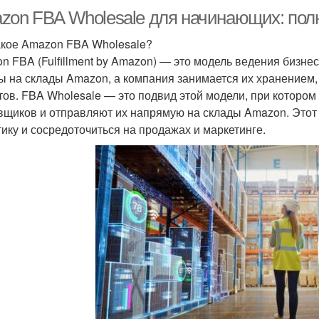
zon FBA Wholesale для начинающих: полн
акое Amazon FBA Wholesale?
n FBA (Fulfillment by Amazon) — это модель ведения бизне
ы на склады Amazon, а компания занимается их хранением,
тов. FBA Wholesale — это подвид этой модели, при котором
вщиков и отправляют их напрямую на склады Amazon. Этот
тику и сосредоточиться на продажах и маркетинге.