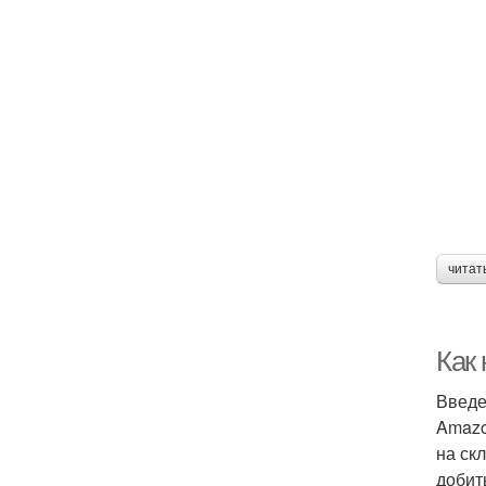
читат
Как
Введ
Amazo
на ск
добит