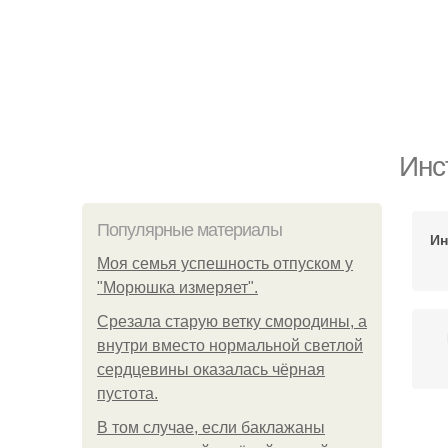
Инс
Популярные материалы
Ин
Моя семья успешность отпуском у
"Морюшка измеряет".
Срезала старую ветку смородины, а
внутри вместо нормальной светлой
сердцевины оказалась чёрная
пустота.
В том случае, если баклажаны
П