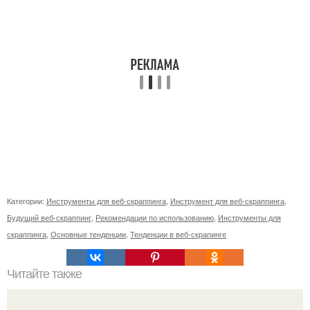
Категории:
Инструменты для веб-скраппинга
,
Инструмент для веб-скраппинга
,
Будущий веб-скраппинг
,
Рекомендации по использованию
,
Инструменты для
скраппинга
,
Основные тенденции
,
Тенденции в веб-скрапинге
Читайте также