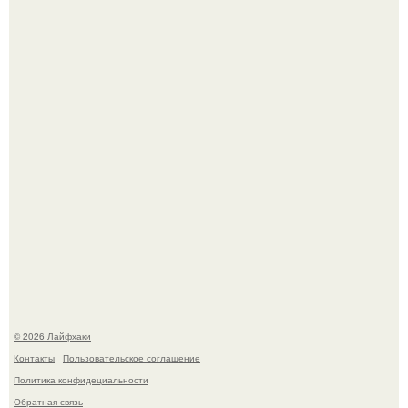
Домашние питомцы способны продлить жизнь своих
хозяев на 6-10 лет.
Одно случайное фото эфиопской девушки Элизабет
деста мгновенно разлетелось по всему интернету и
сделало её новой звездой соцсетей.
© 2026 Лайфхаки
Контакты
Пользовательское соглашение
Политика конфидециальности
Обратная связь