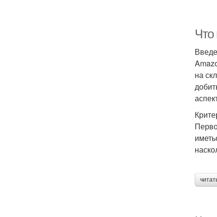
Что
Введ
Amazo
на ск
добит
аспек
Крите
Перво
иметь
наско
читат