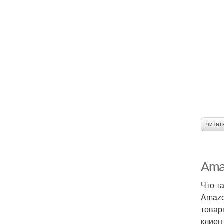
читат
Ama
Что т
Amazo
товар
клиен