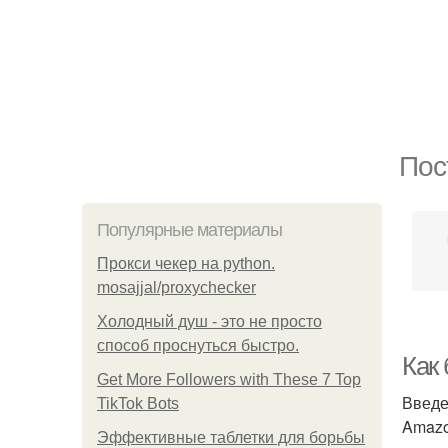
Пос
Популярные материалы
Прокси чекер на python.
mosajjal/proxychecker
Холодный душ - это не просто
способ проснуться быстро.
Как
Get More Followers with These 7 Top
Введ
TikTok Bots
Amazo
Эффективные таблетки для борьбы