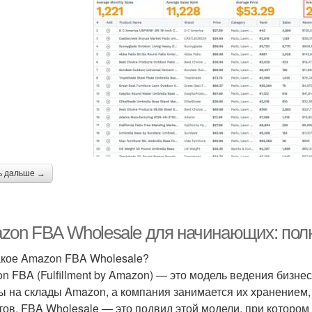
ь дальше →
zon FBA Wholesale для начинающих: полн
акое Amazon FBA Wholesale?
n FBA (Fulfillment by Amazon) — это модель ведения бизне
ы на склады Amazon, а компания занимается их хранением,
тов. FBA Wholesale — это подвид этой модели, при котором