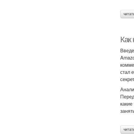
читат
Как 
Введ
Amazo
комме
стал 
секре
Анали
Перед
какие
занять
читат