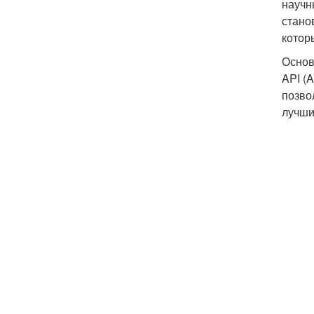
научн
стано
котор
Основ
API (
позво
лучши