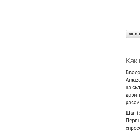
читат
Как
Введ
Amazo
на ск
добит
рассм
Шаг 1
Первы
спрос