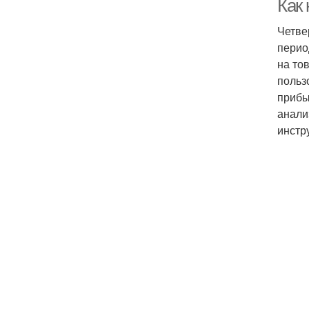
Как
Четве
перио
на то
польз
прибы
анали
инстр