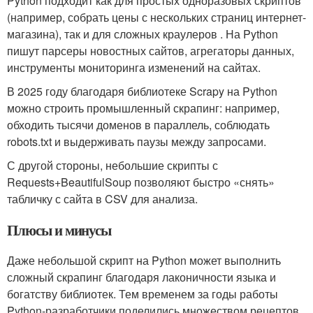
Python подходит как для простых одноразовых скриптов
(например, собрать цены с нескольких страниц интернет-
магазина), так и для сложных краулеров . На Python
пишут парсеры новостных сайтов, агрегаторы данных,
инструменты мониторинга изменений на сайтах.
В 2025 году благодаря библиотеке Scrapy на Python
можно строить промышленный скрапинг: например,
обходить тысячи доменов в параллель, соблюдать
robots.txt и выдерживать паузы между запросами.
С другой стороны, небольшие скрипты с
Requests+BeautifulSoup позволяют быстро «снять»
табличку с сайта в CSV для анализа.
Плюсы и минусы
Даже небольшой скрипт на Python может выполнить
сложный скрапинг благодаря лаконичности языка и
богатству библиотек. Тем временем за годы работы
Python-разработчики поделились множеством рецептов