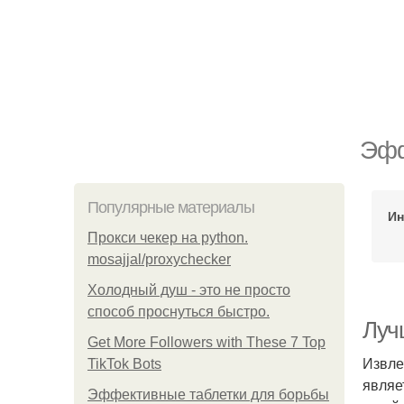
Эфф
Популярные материалы
Ин
Прокси чекер на python.
mosajjal/proxychecker
Холодный душ - это не просто
способ проснуться быстро.
Луч
Get More Followers with These 7 Top
Извле
TikTok Bots
являе
Эффективные таблетки для борьбы