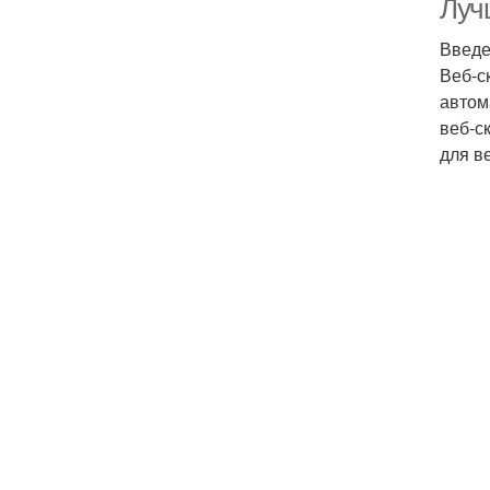
Луч
Введ
Веб-с
автом
веб-с
для в