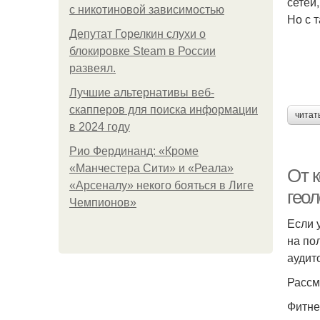
сетей
с никотиновой зависимостью
Но с 
Депутат Горелкин слухи о
блокировке Steam в России
развеял.
Лучшие альтернативы веб-
скапперов для поиска информации
читат
в 2024 году
Рио Фердинанд: «Кроме
«Манчестера Сити» и «Реала»
От к
«Арсеналу» некого бояться в Лиге
гео
Чемпионов»
Если 
на по
аудит
Рассм
Фитне