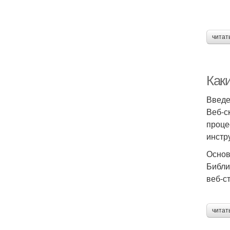
читат
Как
Введ
Веб-с
проце
инстр
Основ
Библи
веб-с
читат