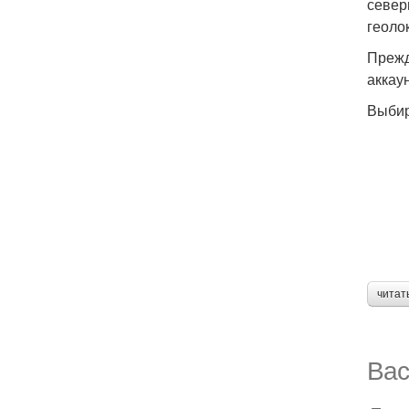
север
геоло
Прежд
аккау
Выбир
читат
Вас