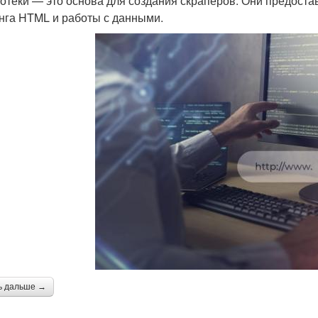
отеки — это основа для создания скраперов. Они предоста
нга HTML и работы с данными.
ь дальше →