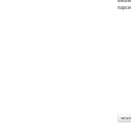
Библи
парси
читат