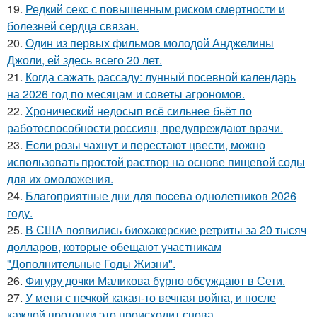
19.
Редкий секс с повышенным риском смертности и
болезней сердца связан.
20.
Один из первых фильмов молодой Анджелины
Джоли, ей здесь всего 20 лет.
21.
Когда сажать рассаду: лунный посевной календарь
на 2026 год по месяцам и советы агрономов.
22.
Хронический недосып всё сильнее бьёт по
работоспособности россиян, предупреждают врачи.
23.
Ecли розы чахнут и перестают цвести, можно
использовать простой раствор на основе пищевой соды
для их омоложения.
24.
Блaгоприятные дни для пoceва однолетников 2026
году.
25.
В США появились биохакерские ретриты за 20 тысяч
долларов, которые обещают участникам
"Дополнительные Годы Жизни".
26.
Фигуру дочки Маликова бурно обсуждают в Сети.
27.
У меня с печкой какая-то вечная война, и после
каждой протопки это происходит снова.