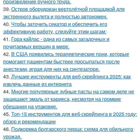
произведение ручного труда.
39.
Остров оборудован вертолётной площадкой для
экстренного вылета и полностью автономен.
40.
Чтобы заточить секатор и обеспечить его
эффективную работу, следуйте этим шагам:
41.
Гора кайлас - одна из самых загадочных и
почитаемых вершин в мире.
42.
В США появились терапевтические пони, которые
помогают пациентам быстрее просыпаться после
анестезии, играя для них на синтезаторе.
43.
Лучшие инструменты для веб-скрейпинга 2025: как
извлечь данные из интернета
44.
Многие популярные зубные пасты на самом деле не
защищают эмаль от кариеса, несмотря на громкие
обещания на упаковке.
45.
Топ-15 инструментов для веб-скрейпинга в 2025 году:
обзор и рекомендации
46.
Подкормка болгарского перца: схема для обильного
урожая.