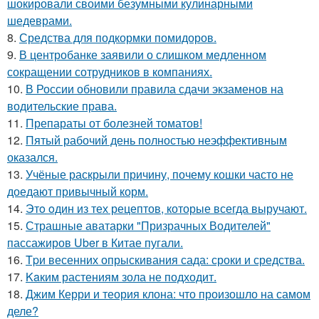
шокировали своими безумными кулинарными
шедеврами.
8.
Средства для подкормки помидоров.
9.
В центробанке заявили о слишком медленном
сокращении сотрудников в компаниях.
10.
В России обновили правила сдачи экзаменов на
водительские права.
11.
Препараты от болезней томатов!
12.
Пятый рабочий день полностью неэффективным
оказался.
13.
Учёные раскрыли причину, почему кошки часто не
доедают привычный корм.
14.
Этo oдин из тех рецептов, которые всегда выручают.
15.
Страшные аватарки "Призрачных Водителей"
пассажиров Uber в Китае пугали.
16.
Tpи весенних опрыскивания сада: сроки и средства.
17.
Kaким растениям зола не подходит.
18.
Джим Керри и теория клона: что произошло на самом
деле?