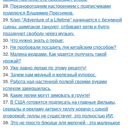
28.
Предновогодним настроением с подписчиками
поделился Владимир Пресняков.
29.
Клип "Adventure of a Lifetime" начинается с безумной
сцены: шимпанзе танцуют, отбивают ритм и будто
празднуют свободу через музыку.
30.
Что нужно знать о перце:
31.
Не пробовали посадить лук китайским способом?
32.
Малина ведрами. Как удается получать такой
урожай?
33.
Уже давно делаю по этому рецепту!
34.
Зачем нам медный и железный купорос.
35.
Работа над настенной полкой своими руками
успехом завершилась.
36.
Какие лилии могут зимовать в грунте!
37.
В США готовятся подписать на главные фильмы,
сериалы и рекламу актрису тиллу норвуд с одной
оговоркой: тиллы не существует, это полностью ИИ.
38.
Это не просто блюдце для мелочей - это маленькое