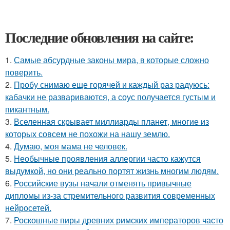
Последние обновления на сайте:
1.
Самые абсурдные законы мира, в которые сложно
поверить.
2.
Пробу снимаю еще горячей и каждый раз радуюсь:
кабачки не развариваются, а соус получается густым и
пикантным.
3.
Вселенная скрывает миллиарды планет, многие из
которых совсем не похожи на нашу землю.
4.
Думаю, моя мама не человек.
5.
Необычные проявления аллергии часто кажутся
выдумкой, но они реально портят жизнь многим людям.
6.
Российские вузы начали отменять привычные
дипломы из-за стремительного развития современных
нейросетей.
7.
Роскошные пиры древних римских императоров часто