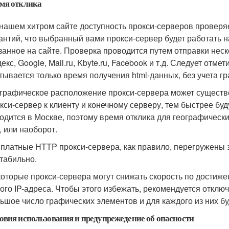
мя отклика
нашем хитром сайте доступность прокси-серверов проверяе
антий, что выбранный вами прокси-сервер будет работать 
занное на сайте. Проверка проводится путем отправки неск
екс, Google, Mail.ru, Kbyte.ru, Facebook и т.д. Следует отме
тывается только время получения html-данных, без учета г
графическое расположение прокси-сервера может существе
кси-сервер к клиенту и конечному серверу, тем быстрее б
одится в Москве, поэтому время отклика для географическ
, или наоборот.
платные HTTP прокси-сервера, как правило, перегружены 
табильно.
оторые прокси-сервера могут снижать скорость по достиже
ого IP-адреса. Чтобы этого избежать, рекомендуется отключа
ьшое число графических элементов и для каждого из них бу
овия использования и предупрежедение об опасности