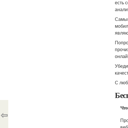
есть 
анали
Самым
мобил
являю
Попро
прочи
онлай
Убеди
качес
С люб
Бес
Что
⇦
Про
веб