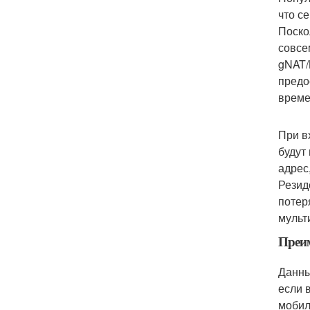
что с
Поско
совсе
gNAT/
предо
време
При в
будут
адрес
Резид
потер
мульт
Преи
Данны
если 
мобил