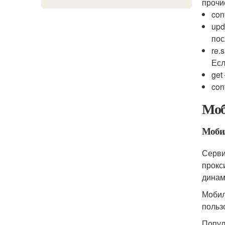
прочи
con
upd
пос
re.
Есл
get
con
Моб
Моби
Серви
прокс
динам
Мобил
польз
Попул