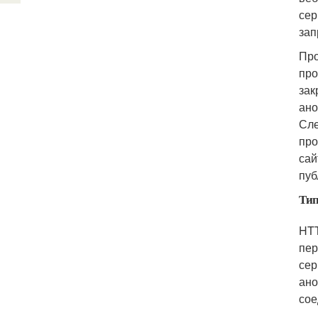
сер
зап
Про
про
зак
ано
Сле
про
сай
пуб
Тип
HTT
пер
сер
ано
сое