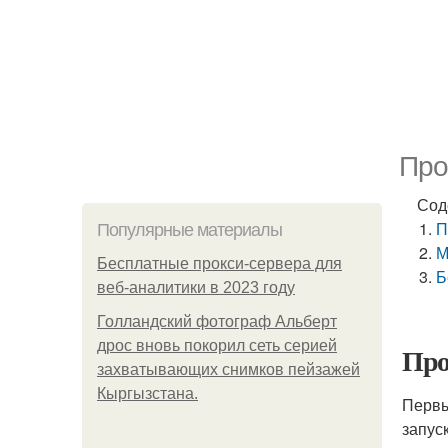
Про
Сод
П
Популярные материалы
М
Бесплатные прокси-сервера для
Б
веб-аналитики в 2023 году
Голландский фотограф Альберт
дрос вновь покорил сеть серией
Про
захватывающих снимков пейзажей
Кыргызстана.
Первы
запус