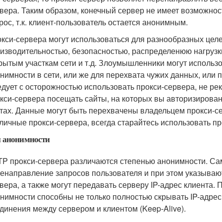
вера. Таким образом, конечный сервер не имеет возможност
рос, т.к. клиент-пользователь остается анонимным.
кси-сервера могут использоваться для разнообразных целе
изводительностью, безопасностью, распределенюю нагрузки
рытым участкам сети и т.д. Злоумышленники могут использ
нимности в сети, или же для перехвата чужих данных, или
дует с осторожностью использовать прокси-сервера, не ре
кси-сервера посещать сайты, на которых вы авторизирован
тах. Данные могут быть перехвачены владельцем прокси-се
личные прокси-сервера, всегда старайтесь использовать п
 анонимности
P прокси-сервера различаются степенью анонимности. Са
енаправление запросов пользователя и при этом указывают 
вера, а также могут передавать серверу IP-адрес клиента.
нимности способны не только полностью скрывать IP-адрес
динения между сервером и клиентом (Keep-Alive).