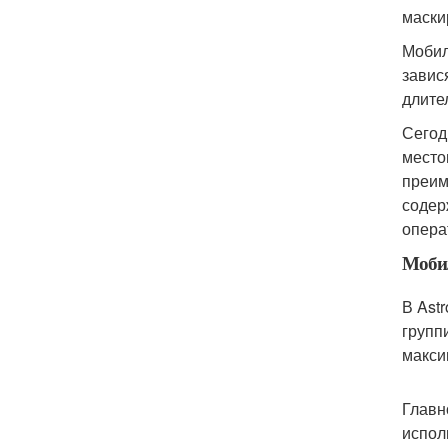
маски
Мобил
завис
длите
Сегод
место
преим
содер
опера
Мобил
В Ast
групп
макси
Главн
испол