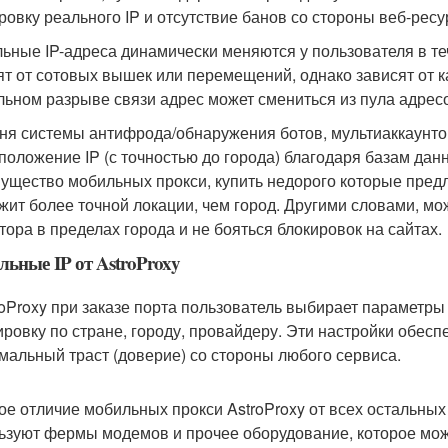
ровку реального IP и отсутствие банов со стороны веб-ресу
ьные IP-адреса динамически меняются у пользователя в те
ят от сотовых вышек или перемещений, однако зависят от к
льном разрыве связи адрес может смениться из пула адрес
ня системы антифрода/обнаружения ботов, мультиаккаунтов
положение IP (с точностью до города) благодаря базам дан
ущество мобильных прокси, купить недорого которые предла
жит более точной локации, чем город. Другими словами, мо
тора в пределах города и не бояться блокировок на сайтах.
ьные IP от AstroProxy
roProxy при заказе порта пользователь выбирает параметры
ировку по стране, городу, провайдеру. Эти настройки обес
мальный траст (доверие) со стороны любого сервиса.
ое отличие мобильных прокси AstroProxy от всех остальных 
ьзуют фермы модемов и прочее оборудование, которое може