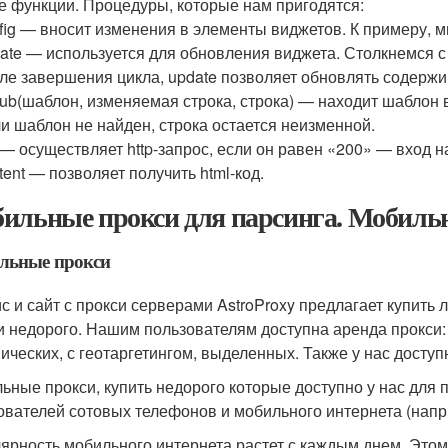
е функции. Процедуры, которые нам пригодятся:
fig — вносит изменения в элементы виджетов. К примеру, м
ate — используется для обновления виджета. Столкнемся с
ле завершения цикла, update позволяет обновлять содерж
sub(шаблон, изменяемая строка, строка) — находит шаблон в
и шаблон не найден, строка остается неизменной.
 — осуществляет http-запрос, если он равен «200» — вход н
tent — позволяет получить html-код.
ильные прокси для парсинга. Мобиль
льные прокси
с и сайт с прокси серверами AstroProxy предлагает купит
и недорого. Нашим пользователям доступна аренда прокси:
ических, с геотаргетингом, выделенных. Также у нас досту
ьные прокси, купить недорого которые доступно у нас для 
ователей сотовых телефонов и мобильного интернета (наприм
ярность мобильного интернета растет с каждым днем. Этому