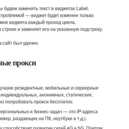
ы будем заменять текст в виджетах Label.
 проблемой — виджет будет изменен только
имое виджета каждый проход цикла.
 строке и заменяет его на указанную подстроку.
а сайт был удачен.
ные прокси
ь лучшие резидентные, мобильные и серверные
 индивидуальных, анонимных, статических,
пно попробовать прокси бесплатно.
персональных и бизнес-задач — это IP-адреса
ер, раздающих на ПК, ноутбуки и т.д.).
 способствует развитие сетей 4G и 5G. Притом,