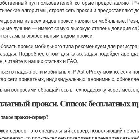
собственный пул пользователей, которые предоставляют IP
тические алгоритмы, строят сеть прокси и предоставляют д
 дорогим из всех видов прокси являются мобильные. Рези
ьные лучшие — имеют самую высокую степень доверия сайт
тся самым эффективным видом прокси.
бовать прокси мобильного типа рекомендуем для регистрац
х задач. Подробнее о том, для каких задач подойдет аренда 
н, читайте в наших статьях и FAQ.
ться в надежности мобильных IP AstroProxy можно, если по
тво сети приватных, индивидуальных, анонимных, обновляе
ыми вопросами обращайтесь в техподдержку через мессен
платный прокси. Список бесплатных п
 такое прокси-сервер?
кси-сервер - это специальный сервер, позволяющий перена
-серверах, то прокси-сервер позволяет перенаправлять ве