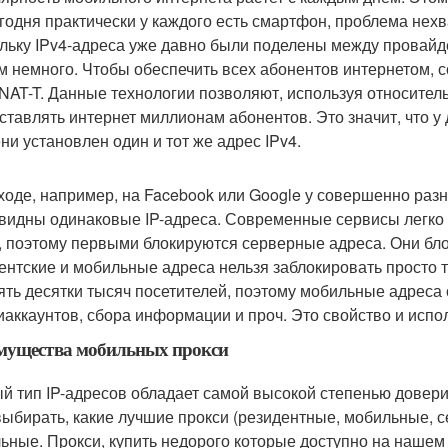
егодня практически у каждого есть смартфон, проблема нехв
льку IPv4-адреса уже давно были поделены между провайд
м немного. Чтобы обеспечить всех абонентов интернетом, 
NAT-T. Данные технологии позволяют, используя относител
ставлять интернет миллионам абонентов. Это значит, что у
ни установлен один и тот же адрес IPv4.
ходе, например, на Facebook или Google у совершенно раз
 видны одинаковые IP-адреса. Современные сервисы легко 
, поэтому первыми блокируются серверные адреса. Они бло
ентские и мобильные адреса нельзя заблокировать просто та
ять десятки тысяч посетителей, поэтому мобильные адреса
иаккаунтов, сбора информации и проч. Это свойство и исп
мущества мобильных прокси
й тип IP-адресов обладает самой высокой степенью довери
выбирать, какие лучшие прокси (резидентные, мобильные, се
ьные. Прокси, купить недорого которые доступно на нашем 