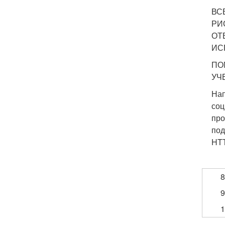
ВС
РИ
ОТ
ИС
ПО
УЧ
Нап
соц
про
под
HTT
8
9
1