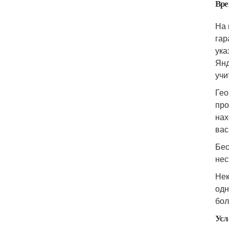
Вре
На 
гар
ука
Янд
учи
Гео
про
нах
вас
Бес
нес
Нек
одн
бол
Усл